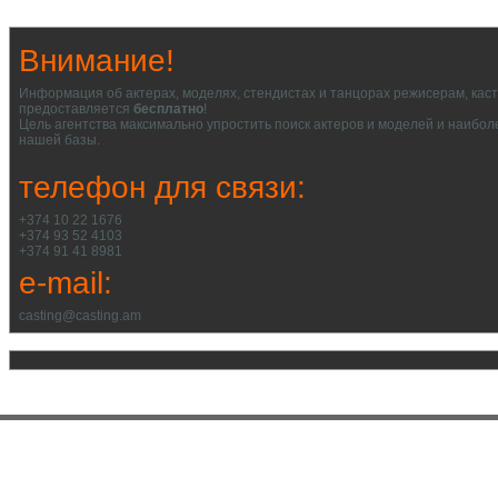
Внимание!
Информация об актерах, моделях, стендистах и танцорах режисерам, кас
предоставляется
бесплатно
!
Цель агентства максимально упростить поиск актеров и моделей и наибол
нашей базы.
телефон для связи:
+374 10 22 1676
+374 93 52 4103
+374 91 41 8981
e-mail:
casting@casting.am