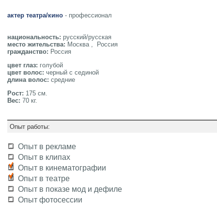
актер театра/кино
- профессионал
национальность:
русский/русская
место жительства:
Москва , Россия
гражданство:
Россия
цвет глаз:
голубой
цвет волос:
черный с сединой
длина волос:
средние
Рост:
175 см.
Вес:
70 кг.
Опыт работы:
Опыт в рекламе
Опыт в клипах
Опыт в кинематографии
Опыт в театре
Опыт в показе мод и дефиле
Опыт фотосессии