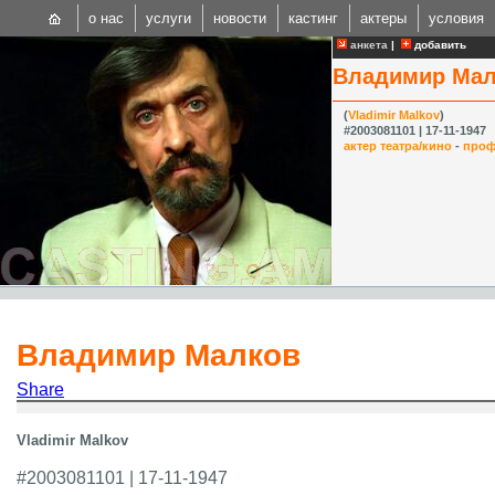
о нас
услуги
новости
кастинг
актеры
условия
анкета
|
добавить
Владимир Мал
(
Vladimir Malkov
)
#2003081101 | 17-11-1947
актер театра/кино
-
проф
CAST
Internationa
Владимир Малков
Share
Vladimir Malkov
#2003081101 | 17-11-1947