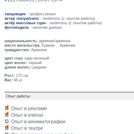
танцовщик
- профессионал
актер театра/кино
- любитель (с опытом работы)
актёр массовых сцен
- любитель (с опытом работы)
фотомодель
- наличие данных
национальность:
армянин/армянка
место жительства:
Ереван , Армения
гражданство:
Армения
цвет глаз:
каре-зеленый
цвет волос:
черный
длина волос:
средние
Рост:
172 см.
Вес:
65 кг.
Опыт работы:
Опыт в рекламе
Опыт в клипах
Опыт в кинематографии
Опыт в театре