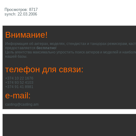
Просмотров: 8717
synch: 22.03.2006
Внимание!
Информация об актерах, моделях, стендистах и танцорах режисерам, кас
предоставляется
бесплатно
!
Цель агентства максимально упростить поиск актеров и моделей и наибол
нашей базы.
телефон для связи:
+374 10 22 1676
+374 93 52 4103
+374 91 41 8981
e-mail:
casting@casting.am