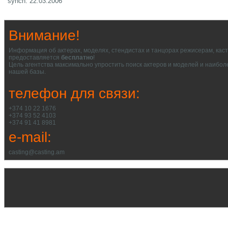
synch: 22.03.2006
Внимание!
Информация об актерах, моделях, стендистах и танцорах режисерам, кас
предоставляется
бесплатно
!
Цель агентства максимально упростить поиск актеров и моделей и наибол
нашей базы.
телефон для связи:
+374 10 22 1676
+374 93 52 4103
+374 91 41 8981
e-mail:
casting@casting.am