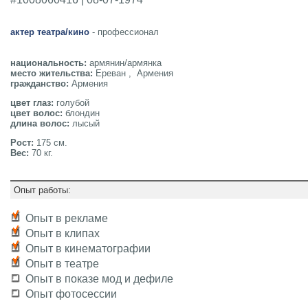
актер театра/кино
- профессионал
национальность:
армянин/армянка
место жительства:
Ереван , Армения
гражданство:
Армения
цвет глаз:
голубой
цвет волос:
блондин
длина волос:
лысый
Рост:
175 см.
Вес:
70 кг.
Опыт работы:
Опыт в рекламе
Опыт в клипах
Опыт в кинематографии
Опыт в театре
Опыт в показе мод и дефиле
Опыт фотосессии