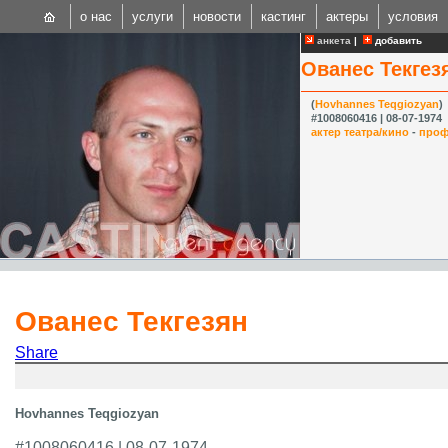
о нас
услуги
новости
кастинг
актеры
условия
анкета
|
добавить
Ованес Текгез
(
Hovhannes Teqgiozyan
)
#1008060416 | 08-07-1974
актер театра/кино
-
проф
CAST
Internationa
Ованес Текгезян
Share
Hovhannes Teqgiozyan
#1008060416 | 08-07-1974