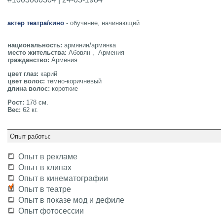
актер театра/кино
- обучение, начинающий
национальность:
армянин/армянка
место жительства:
Абовян , Армения
гражданство:
Армения
цвет глаз:
карий
цвет волос:
темно-коричневый
длина волос:
короткие
Рост:
178 см.
Вес:
62 кг.
Опыт работы:
Опыт в рекламе
Опыт в клипах
Опыт в кинематографии
Опыт в театре
Опыт в показе мод и дефиле
Опыт фотосессии