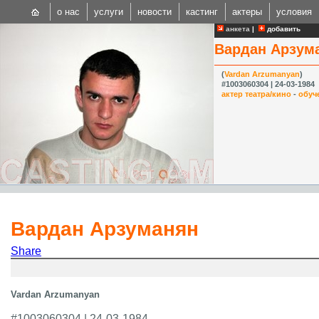
о нас
услуги
новости
кастинг
актеры
условия
анкета
|
добавить
Вардан Арзум
(
Vardan Arzumanyan
)
#1003060304 | 24-03-1984
актер театра/кино
-
обуч
CAST
Internationa
Вардан Арзуманян
Share
Vardan Arzumanyan
#1003060304 | 24-03-1984