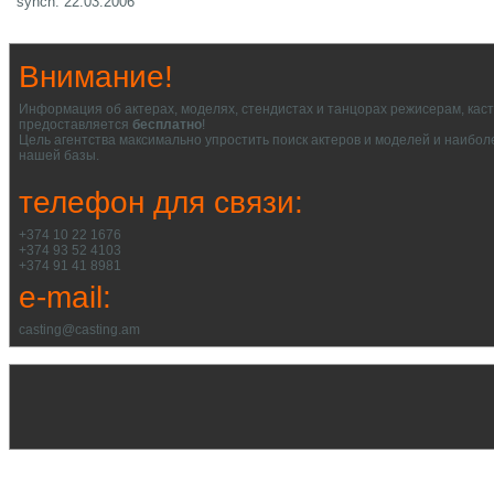
synch: 22.03.2006
Внимание!
Информация об актерах, моделях, стендистах и танцорах режисерам, кас
предоставляется
бесплатно
!
Цель агентства максимально упростить поиск актеров и моделей и наибол
нашей базы.
телефон для связи:
+374 10 22 1676
+374 93 52 4103
+374 91 41 8981
e-mail:
casting@casting.am