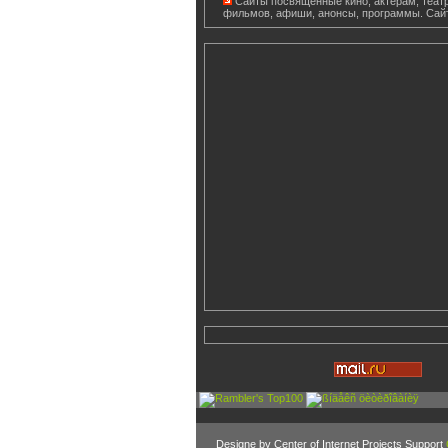
Сайты посвященные кино, актерам, театр
фильмов, афиши, анонсы, программы. Сай
Designe by Center of Internet Projects Support