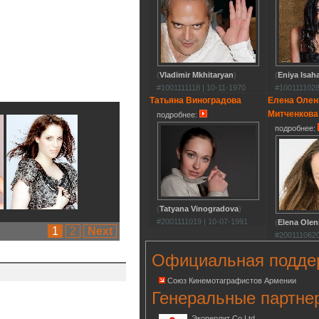
(
Vladimir Mkhitaryan
)
(
Eniya Isah
#1001111118 | 10-11-1970
#1001111028
Татьяна Виноградова
Елена Олен
Митченкова
подробнее:
подробнее:
(
Tatyana Vinogradova
)
#2001111019 | 10-07-1991
(
Elena Olen
1
2
Next
#2001110620
Официальная подде
Союз Кинемотаграфистов Армении
Генеральные партне
Экоперлит Co.Ltd