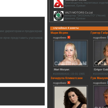
Производитель перлитовых издели
Армения, Ереван
VALTI MOTORS Co.Ltd
импортер "SKODA AUTO" (Чехия)
Армения, Ереван
случайные 4 анкеты
тинг директорам и продюсерам
Мари Мсрян
Григор Габ
подробнее:
подробнее:
ее ярче представить учатников
(
Mari Msryan
)
(
Grigor Gab
#1005060416 | 15-01-1965
#1034060420
Зачарула Климатсаки
Гуж Манукя
подробнее:
подробнее: