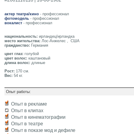
актер театра/кино
- профессионал
фотомодель
- профессионал
вокалист
- профессионал
национальность:
ирландец/ирландка
место жительства:
Лос-Анжелес , США
гражданство:
Германия
цвет глаз:
голубой
цвет волос:
каштановый
длина волос:
длиные
Рост:
170 см.
Вес:
54 кг.
Опыт работы:
Опыт в рекламе
Опыт в клипах
Опыт в кинематографии
Опыт в театре
Опыт в показе мод и дефиле