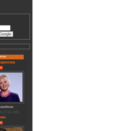
кеты
аврилова
avrilova
)
 | 17-11-1951
нян