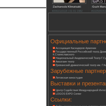
(
Zacharoula Klimatsaki
)
(
Guzh Man
#2002110118 | 01-01-1982
#1025060416
Официальные партн
Ассоциация Каскадеров Армении
Государственный Российский театр Дра
К.Станиславского
Национальный Академический Театр Г.С
Амазгаин театр
Ереванский драматический театр им. Г.К
Зарубежные партнер
Литовская киностудия
Выставки и презента
Центр Содействия Международной Инте
LOGOS EXPO Center
Ссылки: