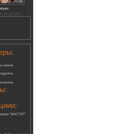
ukyan
)
 | 06-05-1937
еры:
мы имени
ундукяна
апланяна
ы:
циии:
грации "МАСТЕР"