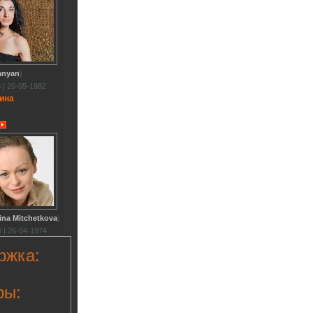
anyan
)
 | 20-05-1982
ина
ina Mitchetkova
)
 | 26-04-1974
ржка:
ры: