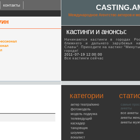
контакты
CASTING.A
Международное Агентство актеров и мо
уин
кастинги и анонсы:
Начинаются кастинги в городах Ро
ессионал
ближнего и дальнего зарубежья н
онал
Славы". Приходите на кастинг "Минут
ал
городе!
ING.AM
2011-07-19 12:00:00
Все кастинги сейчас
l talent agency
категории
стати
актер театра/кино
самые про
анкеты
фотомодель
все анкеты
модель подиума
анкеты жен
телеведущий
анкеты муж
каскадер
танцовщик
шоумен
вокалист