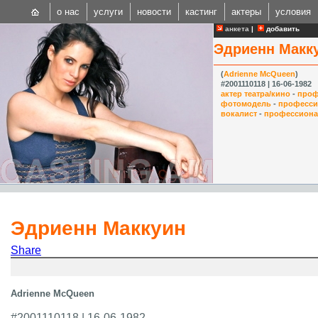
о нас
услуги
новости
кастинг
актеры
условия
анкета
|
добавить
Эдриенн Макк
(
Adrienne McQueen
)
#2001110118 | 16-06-1982
актер театра/кино
-
проф
фотомодель
-
професси
вокалист
-
профессион
CAST
Internationa
Эдриенн Маккуин
Share
Adrienne McQueen
#2001110118 | 16-06-1982