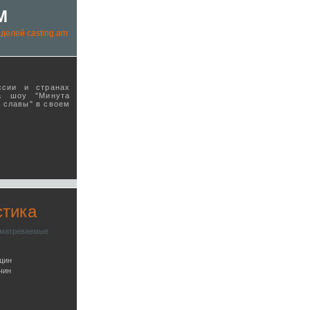
M
делей casting.am
ссии и странах
а шоу "Минута
ы славы" в своeм
стика
сматреваемые
щин
чин