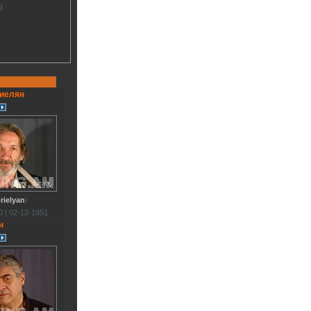
й
риелян
rielyan
)
 | 02-12-1951
н