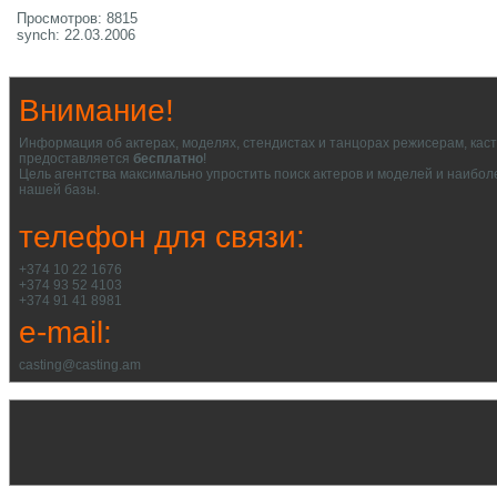
Просмотров: 8815
synch: 22.03.2006
Внимание!
Информация об актерах, моделях, стендистах и танцорах режисерам, кас
предоставляется
бесплатно
!
Цель агентства максимально упростить поиск актеров и моделей и наибол
нашей базы.
телефон для связи:
+374 10 22 1676
+374 93 52 4103
+374 91 41 8981
e-mail:
casting@casting.am