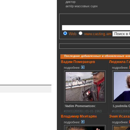
диктор
актёр массовых сцен
Web
www.casting.am
Последние добавленные и обновленные ан
Вадим Помераецев
Людмила Г
подробнее:
подробнее:
(
Vadim Pomeraetcev
)
(
Lyudmila G
#2001120330 | 01-01-1963
#1001120319
Владимир Мхитарян
Эния Исаха
подробнее:
подробнее: