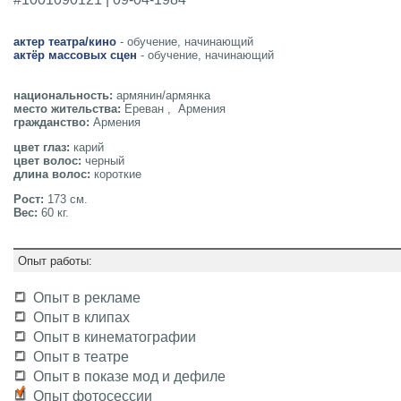
актер театра/кино
- обучение, начинающий
актёр массовых сцен
- обучение, начинающий
национальность:
армянин/армянка
место жительства:
Ереван , Армения
гражданство:
Армения
цвет глаз:
карий
цвет волос:
черный
длина волос:
короткие
Рост:
173 см.
Вес:
60 кг.
Опыт работы:
Опыт в рекламе
Опыт в клипах
Опыт в кинематографии
Опыт в театре
Опыт в показе мод и дефиле
Опыт фотосессии