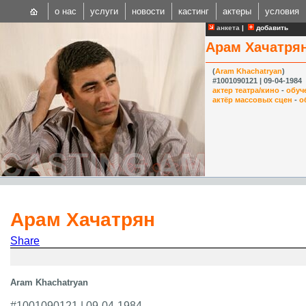
о нас
услуги
новости
кастинг
актеры
условия
анкета
|
добавить
Арам Хачатря
(
Aram Khachatryan
)
#1001090121 | 09-04-1984
актер театра/кино
-
обуч
актёр массовых сцен
-
о
CAST
Internationa
Арам Хачатрян
Share
Aram Khachatryan
#1001090121 | 09-04-1984