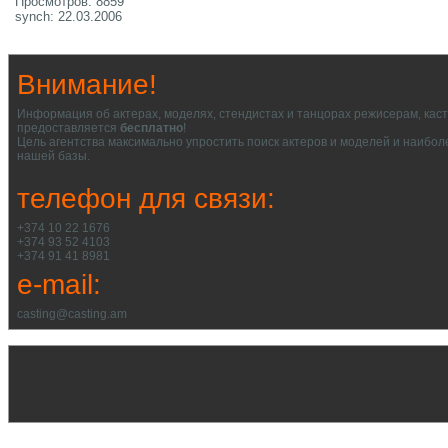
Просмотров: 8859
synch: 22.03.2006
Внимание!
Информация об актерах, моделях, стендистах и танцорах режисерам, кас
предоставляется
бесплатно
!
Цель агентства максимально упростить поиск актеров и моделей и наибол
нашей базы.
телефон для связи:
+374 10 22 1676
+374 93 52 4103
+374 91 41 8981
e-mail:
casting@casting.am