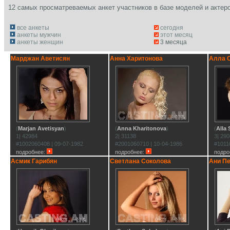
12 самых просматреваемых анкет участников в базе моделей и актер
все анкеты
сегодня
анкеты мужчин
этот месяц
анкеты женщин
3 месяца
Марджан Аветисян
Анна Харитонова
Алла 
(
Marjan Avetisyan
)
(
Anna Kharitonova
)
(
Alla
1| 42984
2| 31138
3| 29
#1002060408 | 09-07-1982
#2001060710 | 10-04-1986
#1011
подробнее:
подробнее:
подро
Асмик Гарибян
Светлана Соколова
Ани П