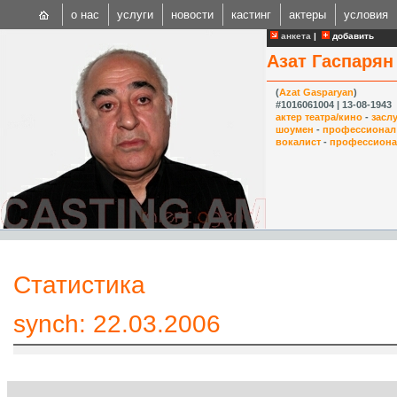
о нас
услуги
новости
кастинг
актеры
условия
анкета
|
добавить
Азат Гаспарян
(
Azat Gasparyan
)
#1016061004 | 13-08-1943
актер театра/кино
-
засл
шоумен
-
профессионал
вокалист
-
профессион
CAST
Internationa
Статистика
synch: 22.03.2006