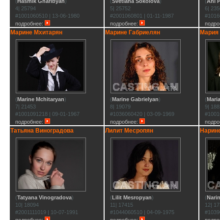
(
Hasmik Gharibyan
)
(
Svetlana Sokolova
)
(
Ani 
4| 25794
5| 25752
6| 23
#1001060510 | 13-06-1980
#2001060801 | 01-11-1987
#1016
подробнее:
подробнее:
подро
Марине Мхитарян
Марине Габриелян
Мария
(
Marine Mchitaryan
)
(
Marine Gabrielyan
)
(
Mari
7| 21453
8| 19079
9| 18
#1001091218 | 09-01-1967
#1036060420 | 03-09-1969
#1001
подробнее:
подробнее:
подро
Татьяна Виноградова
Лилит Месропян
Нарин
(
Tatyana Vinogradova
)
(
Lilit Mesropyan
)
(
Nari
10| 18094
11| 17415
12| 1
#2001111019 | 10-07-1991
#1044060510 | 04-09-1975
#1039
подробнее:
подробнее:
подро