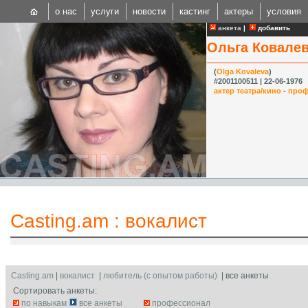
о нас
услуги
новости
кастинг
актеры
условия
анкета
|
добавить
Ольга Ковале
(
Olga Kovaleva
)
#2001100511 | 22-06-1976
актер театра/кино
-
проф
CAST
Internationa
Casting.am
:
вокалист
Casting.am
|
вокалист
|
любитель (с опытом работы)
| все анкеты
Сортировать анкеты:
по навыкам
все анкеты
профессионал