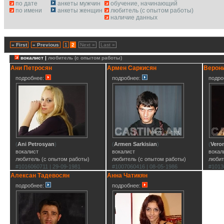
по дате
анкеты мужчин
обучение, начинающий
по имени
анкеты женщин
любитель (с опытом работы)
наличие данных
« First
« Previous
1
2
Next »
Last »
вокалист |
любитель (с опытом работы)
Ани Петросян
Армен Саркисян
Верон
подробнее:
подробнее:
подро
(
Ani Petrosyan
)
(
Armen Sarkisian
)
(
Vero
вокалист
вокалист
вокал
любитель (с опытом работы)
любитель (с опытом работы)
любит
#1016060711 | 29-09-1981
#1007060416 | 08-05-1986
#1013
Алексан Тадевосян
Анна Чатикян
подробнее:
подробнее: