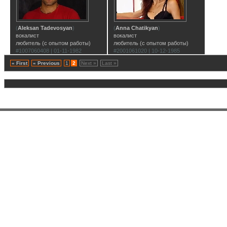
(
Aleksan Tadevosyan
)
(
Anna Chatikyan
)
вокалист
вокалист
любитель (с опытом работы)
любитель (с опытом работы)
#1007060408 | 01-11-1982
#2001061020 | 10-12-1985
« First
« Previous
1
2
Next »
Last »