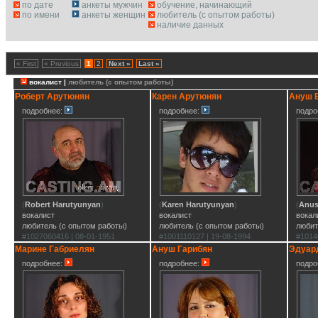
по дате
анкеты мужчин
обучение, начинающий
по имени
анкеты женщин
любитель (с опытом работы)
наличие данных
« First
« Previous
1
2
Next »
Last »
вокалист |
любитель (с опытом работы)
Роберт Арутюнян
Карен Арутюнян
Ануш 
подробнее:
подробнее:
подро
(
Robert Harutyunyan
)
(
Karen Harutyunyan
)
(
Anus
вокалист
вокалист
вокал
любитель (с опытом работы)
любитель (с опытом работы)
любит
#1027060416 | 08-01-1951
#1001110127 | 19-08-1994
#1014
Марине Габриелян
Ануш Гарибян
Эдуар
подробнее:
подробнее:
подро