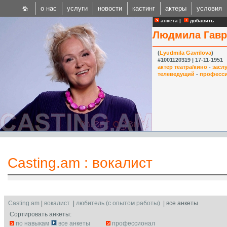
о нас
услуги
новости
кастинг
актеры
условия
анкета
|
добавить
Людмила Гавр
(
Lyudmila Gavrilova
)
#1001120319 | 17-11-1951
актер театра/кино
-
засл
телеведущий
-
професс
CAST
Internationa
Casting.am
:
вокалист
Casting.am
|
вокалист
|
любитель (с опытом работы)
| все анкеты
Сортировать анкеты:
по навыкам
все анкеты
профессионал