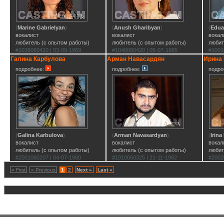
(
Marine Gabrielyan
)
(
Anush Gharibyan
)
(
Edua
вокалист
вокалист
вокал
любитель (с опытом работы)
любитель (с опытом работы)
любит
#1036060420 | 03-09-1969
#1040060420 | 05-07-1965
#1001
Галина Карбулова
Арман Навасардян
Ирина
подробнее:
подробнее:
подро
(
Galina Karbulova
)
(
Arman Navasardyan
)
(
Irina
вокалист
вокалист
вокал
любитель (с опытом работы)
любитель (с опытом работы)
любит
#2001060207 | 04-07-1980
#1010060325 | 21-11-1982
#2002
« First
« Previous
1
2
Next »
Last »