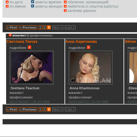
по дате
анкеты мужчин
обучение, начинающий
по имени
анкеты женщин
любитель (с опытом работы)
наличие данных
« First
« Previous
1
2
3
Next »
Last »
вокалист |
профессионал
Светлана Ткачук
Анна Харитонова
Эйлин
подробнее:
подробнее:
подро
(
Svetlana Tkachuk
)
(
Anna Kharitonova
)
(
Eile
вокалист
вокалист
вокал
профессионал
профессионал
проф
#2147483647 | 26-03-1989
#2001060710 | 10-04-1986
#1001
« First
« Previous
1
2
3
Next »
Last »