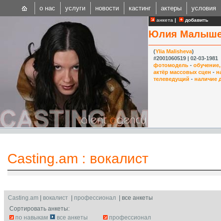
о нас
услуги
новости
кастинг
актеры
условия
анкета
|
добавить
Юлия Малыше
(
Ylia Malisheva
)
#2001060519 | 02-03-1981
фотомодель
-
обучение
актёр массовых сцен
-
н
телеведущий
-
наличие 
CAST
Internationa
Casting.am
:
вокалист
Casting.am
|
вокалист
|
профессионал
| все анкеты
Сортировать анкеты:
по навыкам
все анкеты
профессионал