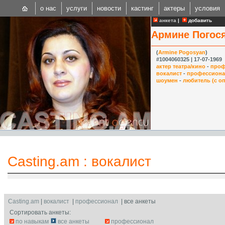
о нас
услуги
новости
кастинг
актеры
условия
анкета
|
добавить
Армине Погос
(
Armine Pogosyan
)
#1004060325 | 17-07-1969
актер театра/кино
-
проф
вокалист
-
профессион
шоумен
-
любитель (с о
CAST
Internationa
Casting.am
:
вокалист
Casting.am
|
вокалист
|
профессионал
| все анкеты
Сортировать анкеты:
по навыкам
все анкеты
профессионал