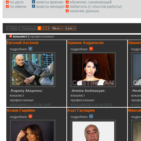
по дате
анкеты мужчин
обучение, начинающий
по имени
анкеты женщин
любитель (с опытом работы)
наличие данных
« First
« Previous
1
2
3
Next »
Last »
вокалист |
профессионал
Евгений Аксёнов
Армине Андреасян
Оване
подробнее:
подробнее:
подро
(
Evgeniy Aksyonov
)
(
Armine Andreasyan
)
(
Hovh
вокалист
вокалист
вокал
профессионал
профессионал
проф
#2003080613 | 22-09-1976
#1001060325 | 13-03-1978
#1001
Асмик Гарибян
Азат Гаспарян
Макси
подробнее:
подробнее:
подро