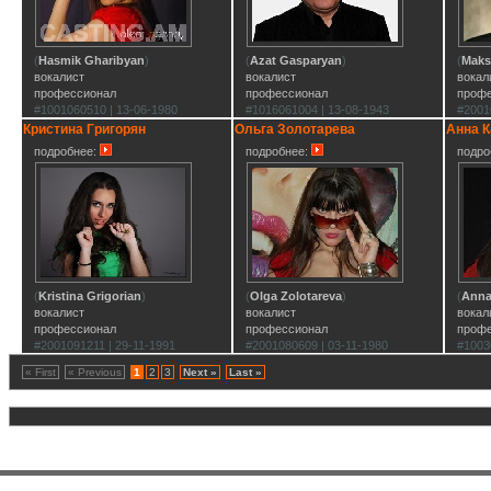
(
Hasmik Gharibyan
)
(
Azat Gasparyan
)
(
Maks
вокалист
вокалист
вокал
профессионал
профессионал
проф
#1001060510 | 13-06-1980
#1016061004 | 13-08-1943
#2001
Кристина Григорян
Ольга Золотарева
Анна К
подробнее:
подробнее:
подро
(
Kristina Grigorian
)
(
Olga Zolotareva
)
(
Anna
вокалист
вокалист
вокал
профессионал
профессионал
проф
#2001091211 | 29-11-1991
#2001080609 | 03-11-1980
#1003
« First
« Previous
1
2
3
Next »
Last »