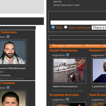
диктор
актёр массовых сцен
Web
www.casting.am
с Бабаханян
бнее:
Последние добавленные и обновленные ан
Вадим Помераецев
Людмила Г
подробнее:
подробнее:
annes Babakhanyan
)
ист
ессионал
460416 | 01-12-1968
м Горяинов
(
Vadim Pomeraetcev
)
(
Lyudmila G
бнее:
#2001120330 | 01-01-1963
#1001120319
Владимир Мхитарян
Эния Исаха
подробнее:
подробнее: