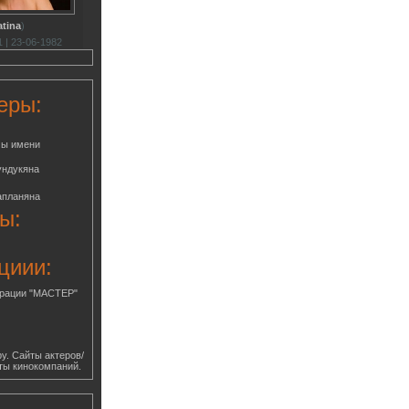
atina
)
 | 23-06-1982
еры:
мы имени
ундукяна
апланяна
ы:
циии:
грации "МАСТЕР"
у. Сайты актеров/
ты кинокомпаний.