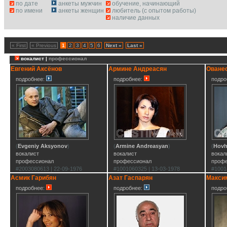
по дате
анкеты мужчин
обучение, начинающий
по имени
анкеты женщин
любитель (с опытом работы)
наличие данных
« First
« Previous
1
2
3
4
5
6
Next »
Last »
вокалист |
профессионал
Евгений Аксёнов
Армине Андреасян
Оване
подробнее:
подробнее:
подро
(
Evgeniy Aksyonov
)
(
Armine Andreasyan
)
(
Hovh
вокалист
вокалист
вокал
профессионал
профессионал
проф
#2003080613 | 22-09-1976
#1001060325 | 13-03-1978
#1001
Асмик Гарибян
Азат Гаспарян
Макси
подробнее:
подробнее:
подро