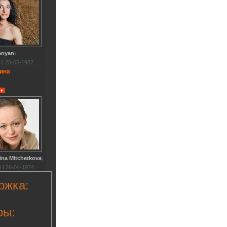
anyan
)
 | 20-05-1982
ина
ina Mitchetkova
)
 | 26-04-1974
ржка:
ры: