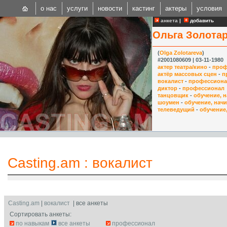
о нас
услуги
новости
кастинг
актеры
условия
анкета
|
добавить
Ольга Золота
(
Olga Zolotareva
)
#2001080609 | 03-11-1980
актер театра/кино
-
проф
актёр массовых сцен
-
п
вокалист
-
профессион
CAST
диктор
-
профессионал
танцовщик
-
обучение, 
Internationa
шоумен
-
обучение, нач
телеведущий
-
обучение
Casting.am
:
вокалист
Casting.am
|
вокалист
| все анкеты
Сортировать анкеты:
по навыкам
все анкеты
профессионал