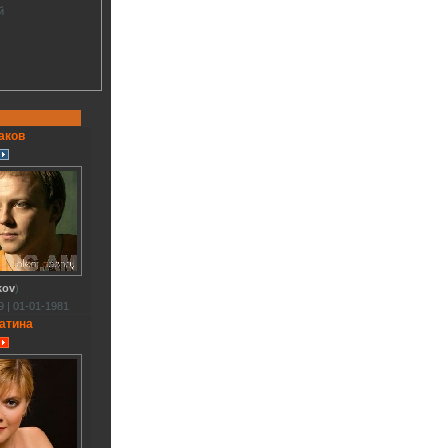
й
аков
kov
)
 | 01-01-1981
атина