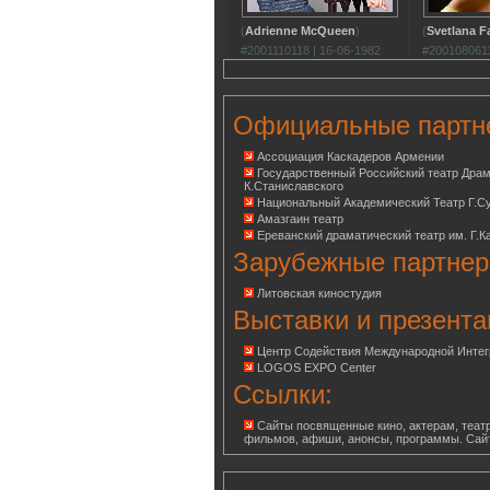
(
Adrienne McQueen
)
(
Svetlana F
#2001110118 | 16-06-1982
#2001080611
Официальные партн
Ассоциация Каскадеров Армении
Государственный Российский театр Дра
К.Станиславского
Национальный Академический Театр Г.С
Амазгаин театр
Ереванский драматический театр им. Г.К
Зарубежные партнер
Литовская киностудия
Выставки и презента
Центр Содействия Международной Инте
LOGOS EXPO Center
Ссылки:
Сайты посвященные кино, актерам, театр
фильмов, афиши, анонсы, программы. Сай