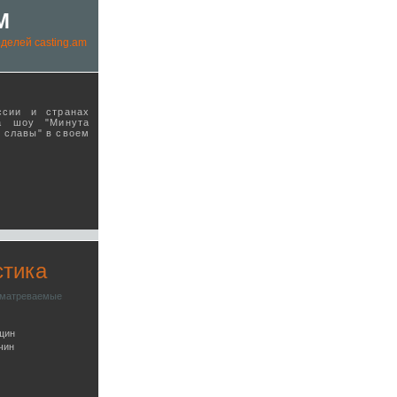
M
делей casting.am
ссии и странах
а шоу "Минута
ы славы" в своeм
стика
сматреваемые
щин
чин