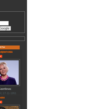
кеты
аврилова
avrilova
)
 | 17-11-1951
нян