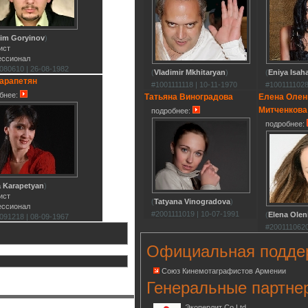
im Goryinov
)
ист
ессионал
080610 | 26-08-1982
(
Vladimir Mkhitaryan
)
(
Eniya Isah
арапетян
#1001111118 | 10-11-1970
#1001111028
бнее:
Татьяна Виноградова
Елена Олен
Митченкова
подробнее:
подробнее:
 Karapetyan
)
ист
(
Tatyana Vinogradova
)
ессионал
#2001111019 | 10-07-1991
(
Elena Olen
091218 | 08-09-1967
#2001110620
Официальная подде
Союз Кинемотаграфистов Армении
Генеральные партне
Экоперлит Co.Ltd