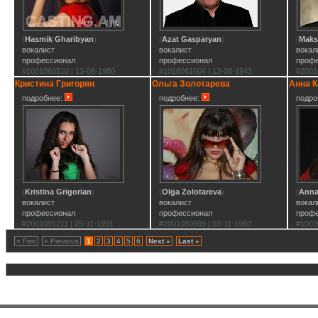
(
Hasmik Gharibyan
)
(
Azat Gasparyan
)
(
Maks
вокалист
вокалист
вокал
профессионал
профессионал
проф
#1001060510 | 13-06-1980
#1016061004 | 13-08-1943
#2001
Кристина Григорян
Ольга Золотарева
Анна К
подробнее:
подробнее:
подро
(
Kristina Grigorian
)
(
Olga Zolotareva
)
(
Anna
вокалист
вокалист
вокал
профессионал
профессионал
проф
#2001091211 | 29-11-1991
#2001080609 | 03-11-1980
#1003
« First
« Previous
1
2
3
4
5
6
Next »
Last »