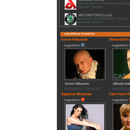
Производитель перлитовых издели
Армения, Ереван
VALTI MOTORS Co.Ltd
импортер "SKODA AUTO" (Чехия)
Армения, Ереван
случайные 4 анкеты
Антон Никушин
Николай Ис
подробнее:
подробнее:
(
Anton Nikushin
)
(
Nikolai Isa
#2001080707 | 09-04-1977
#2002060519
Эдриенн Маккуин
Светлана Ф
подробнее:
подробнее: