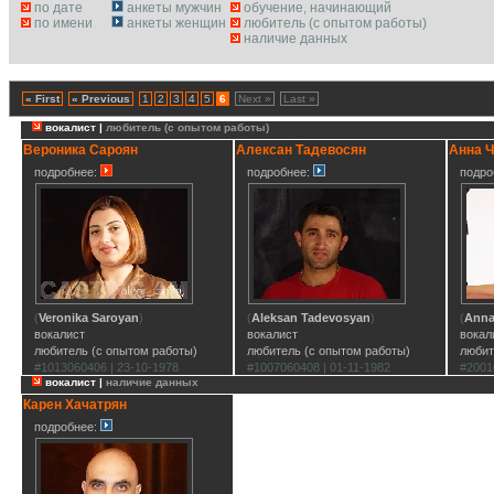
по дате
анкеты мужчин
обучение, начинающий
по имени
анкеты женщин
любитель (с опытом работы)
наличие данных
« First
« Previous
1
2
3
4
5
6
Next »
Last »
вокалист |
любитель (с опытом работы)
Вероника Сароян
Алексан Тадевосян
Анна Ч
подробнее:
подробнее:
подро
(
Veronika Saroyan
)
(
Aleksan Tadevosyan
)
(
Anna
вокалист
вокалист
вокал
любитель (с опытом работы)
любитель (с опытом работы)
любит
#1013060406 | 23-10-1978
#1007060408 | 01-11-1982
#2001
вокалист |
наличие данных
Карен Хачатрян
подробнее: