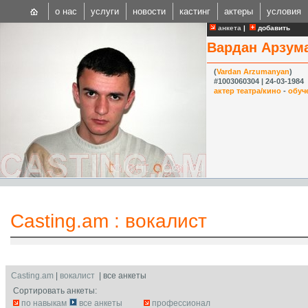
о нас
услуги
новости
кастинг
актеры
условия
анкета
|
добавить
Вардан Арзум
(
Vardan Arzumanyan
)
#1003060304 | 24-03-1984
актер театра/кино
-
обуч
CAST
Internationa
Casting.am
:
вокалист
Casting.am
|
вокалист
| все анкеты
Сортировать анкеты:
по навыкам
все анкеты
профессионал