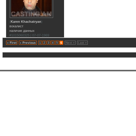
(
Karen Khachatryan
)
вокалист
наличие данных
#1015060325 | 07-07-1969
« First
« Previous
1
2
3
4
5
6
Next »
Last »