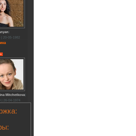
anyan
)
 | 20-05-1982
ина
ina Mitchetkova
)
 | 26-04-1974
ржка:
ры: