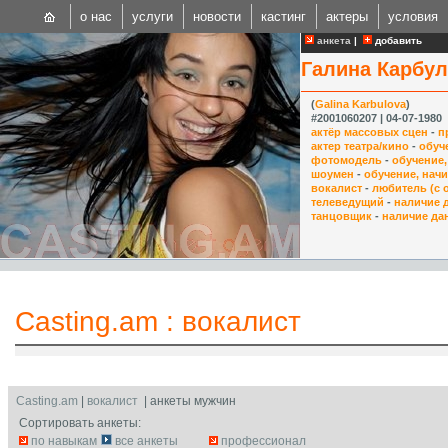
о нас
услуги
новости
кастинг
актеры
условия
анкета
|
добавить
Галина Карбу
(
Galina Karbulova
)
#2001060207 | 04-07-1980
актёр массовых сцен
-
п
актер театра/кино
-
обуч
фотомодель
-
обучение
CAST
шоумен
-
обучение, нач
вокалист
-
любитель (с 
Internationa
телеведущий
-
наличие 
танцовщик
-
наличие да
Casting.am
:
вокалист
Casting.am
|
вокалист
| анкеты мужчин
Сортировать анкеты:
по навыкам
все анкеты
профессионал