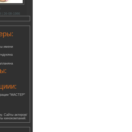
)
 | 26-08-1986
еры:
мы имени
ундукяна
апланяна
ы:
циии:
грации "МАСТЕР"
у. Сайты актеров/
ты кинокомпаний.