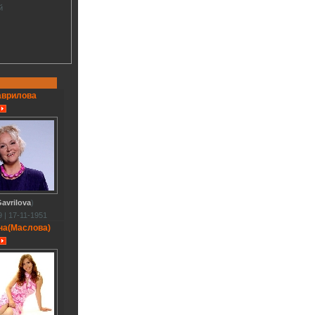
й
аврилова
avrilova
)
 | 17-11-1951
на(Маслова)