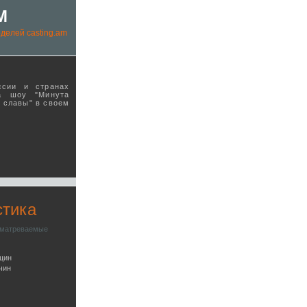
M
делей casting.am
ссии и странах
а шоу "Минута
ы славы" в своeм
стика
сматреваемые
щин
чин