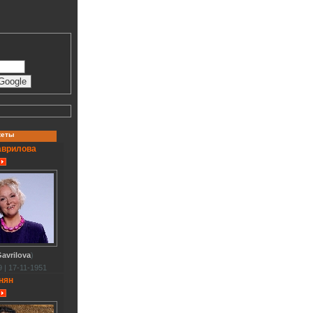
кеты
аврилова
avrilova
)
 | 17-11-1951
нян