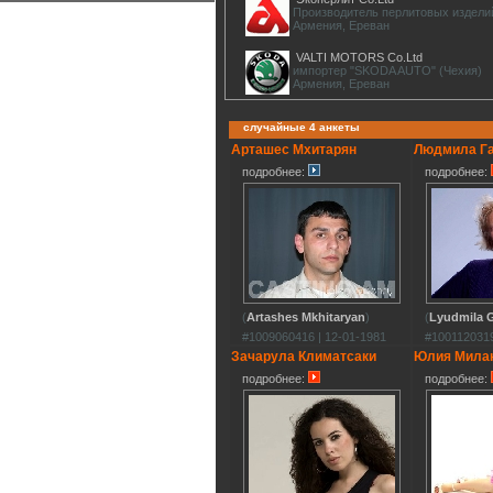
Производитель перлитовых издели
Армения, Ереван
VALTI MOTORS Co.Ltd
импортер "SKODA AUTO" (Чехия)
Армения, Ереван
случайные 4 анкеты
Арташес Мхитарян
Людмила Г
подробнее:
подробнее:
(
Artashes Mkhitaryan
)
(
Lyudmila G
#1009060416 | 12-01-1981
#1001120319
Зачарула Климатсаки
Юлия Мила
подробнее:
подробнее: