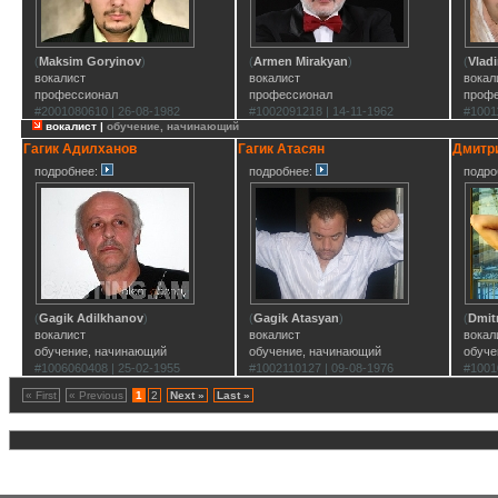
(
Maksim Goryinov
)
(
Armen Mirakyan
)
(
Vlad
вокалист
вокалист
вокал
профессионал
профессионал
проф
#2001080610 | 26-08-1982
#1002091218 | 14-11-1962
#1001
вокалист |
обучение, начинающий
Гагик Адилханов
Гагик Атасян
Дмитр
подробнее:
подробнее:
подро
(
Gagik Adilkhanov
)
(
Gagik Atasyan
)
(
Dmit
вокалист
вокалист
вокал
обучение, начинающий
обучение, начинающий
обуче
#1006060408 | 25-02-1955
#1002110127 | 09-08-1976
#1001
« First
« Previous
1
2
Next »
Last »