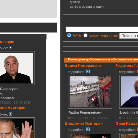
диктор
актёр массовых сцен
Web
www.casting.am
аспарян
бнее:
Последние добавленные и обновленные ан
Вадим Помераецев
Людмила Г
подробнее:
подробнее:
 Gasparyan
)
ист
ессионал
061004 | 13-08-1943
мир Мхитарян
(
Vadim Pomeraetcev
)
(
Lyudmila G
бнее:
#2001120330 | 01-01-1963
#1001120319
Владимир Мхитарян
Эния Исаха
подробнее:
подробнее: