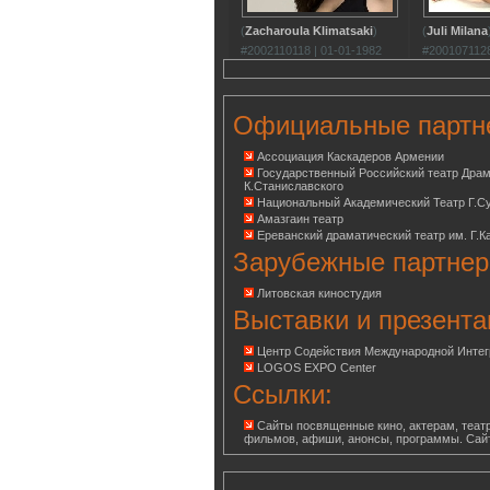
(
Zacharoula Klimatsaki
)
(
Juli Milana
#2002110118 | 01-01-1982
#2001071128
Официальные партн
Ассоциация Каскадеров Армении
Государственный Российский театр Дра
К.Станиславского
Национальный Академический Театр Г.С
Амазгаин театр
Ереванский драматический театр им. Г.К
Зарубежные партнер
Литовская киностудия
Выставки и презента
Центр Содействия Международной Инте
LOGOS EXPO Center
Ссылки:
Сайты посвященные кино, актерам, театр
фильмов, афиши, анонсы, программы. Сай