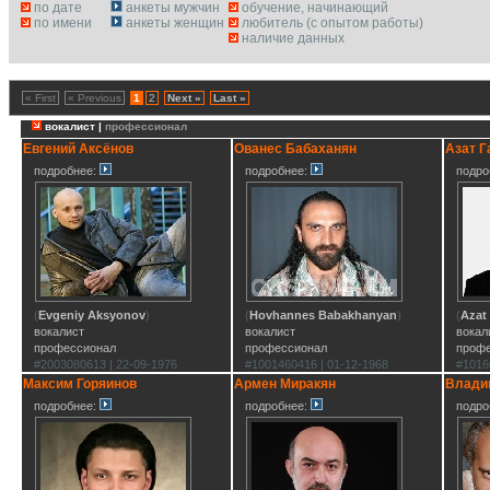
по дате
анкеты мужчин
обучение, начинающий
по имени
анкеты женщин
любитель (с опытом работы)
наличие данных
« First
« Previous
1
2
Next »
Last »
вокалист |
профессионал
Евгений Аксёнов
Ованес Бабаханян
Азат Г
подробнее:
подробнее:
подро
(
Evgeniy Aksyonov
)
(
Hovhannes Babakhanyan
)
(
Azat
вокалист
вокалист
вокал
профессионал
профессионал
проф
#2003080613 | 22-09-1976
#1001460416 | 01-12-1968
#1016
Максим Горяинов
Армен Миракян
Влади
подробнее:
подробнее:
подро