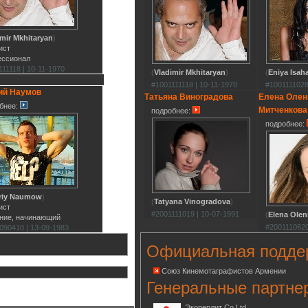
imir Mkhitaryan
)
ист
ессионал
111118 | 10-11-1970
(
Vladimir Mkhitaryan
)
(
Eniya Isah
#1001111118 | 10-11-1970
#1001111028
ий Наумов
Татьяна Виноградова
Елена Олен
бнее:
Митченкова
подробнее:
подробнее:
riy Naumow
)
(
Tatyana Vinogradova
)
ист
#2001111019 | 10-07-1991
(
Elena Olen
ние, начинающий
#2001110620
090410 | 13-09-1983
Официальная подде
Союз Кинемотаграфистов Армении
Генеральные партне
Экоперлит Co.Ltd