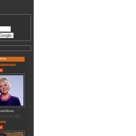
кеты
аврилова
avrilova
)
 | 17-11-1951
нян