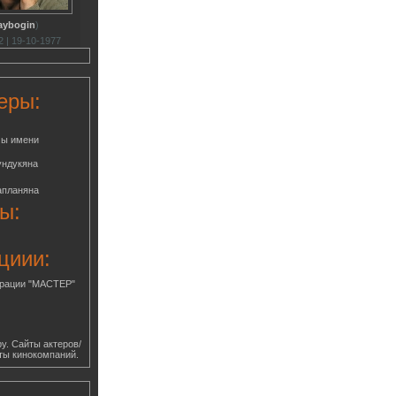
aybogin
)
 | 19-10-1977
еры:
мы имени
ундукяна
апланяна
ы:
циии:
грации "МАСТЕР"
у. Сайты актеров/
ты кинокомпаний.