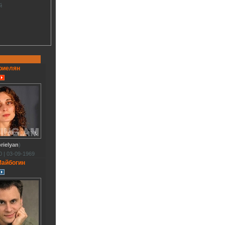
й
риелян
rielyan
)
 | 03-09-1969
айбогин