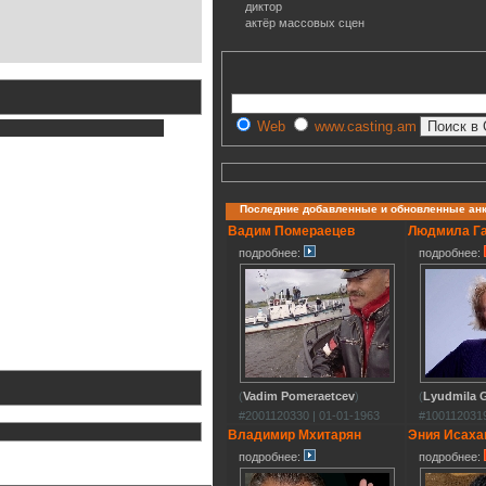
диктор
актёр массовых сцен
Web
www.casting.am
Последние добавленные и обновленные ан
Вадим Помераецев
Людмила Г
подробнее:
подробнее:
(
Vadim Pomeraetcev
)
(
Lyudmila G
#2001120330 | 01-01-1963
#1001120319
Владимир Мхитарян
Эния Исаха
подробнее:
подробнее: