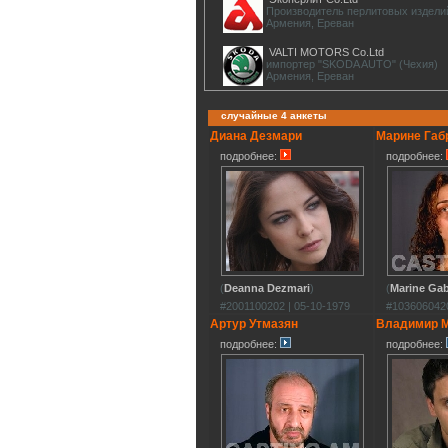
Производитель перлитовых издели
Армения, Ереван
VALTI MOTORS Co.Ltd
импортер "SKODA AUTO" (Чехия)
Армения, Ереван
случайные 4 анкеты
Диана Дезмари
Марине Габ
подробнее:
подробнее:
(
Deanna Dezmari
)
(
Marine Gab
#2001100202 | 05-10-1979
#1036060420
Артур Утмазян
Владимир М
подробнее:
подробнее: