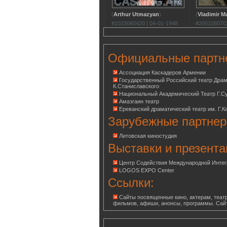
(
Arthur Utmazyan
)
(
Vladimir M
#1033060420 | 04-01-1948
#2001080702
Официальные партн
Ассоциация Каскадеров Армении
Государственный Российский театр Дра
К.Станиславского
Национальный Академический Театр Г.С
Амазгаин театр
Ереванский драматический театр им. Г.К
Зарубежные партнер
Литовская киностудия
Выставки и презента
Центр Содействия Международной Инте
LOGOS EXPO Center
Ссылки:
Сайты посвященные кино, актерам, театр
фильмов, афиши, анонсы, программы. Сай