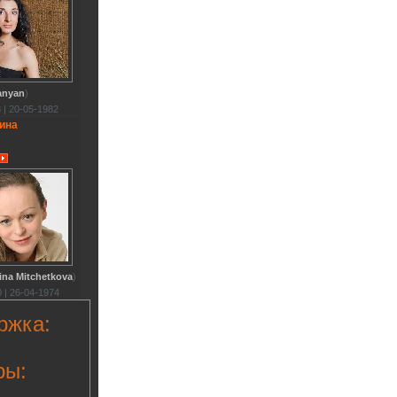
anyan
)
 | 20-05-1982
ина
ina Mitchetkova
)
 | 26-04-1974
ржка:
ры: