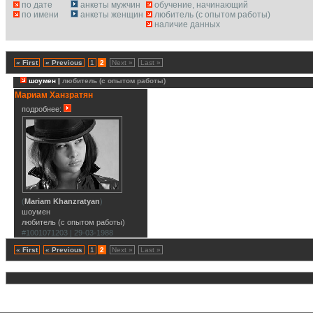
по дате
анкеты мужчин
обучение, начинающий
по имени
анкеты женщин
любитель (с опытом работы)
наличие данных
« First
« Previous
1
2
Next »
Last »
шоумен |
любитель (с опытом работы)
Мариам Ханзратян
подробнее:
(
Mariam Khanzratyan
)
шоумен
любитель (с опытом работы)
#1001071203 | 29-03-1988
« First
« Previous
1
2
Next »
Last »