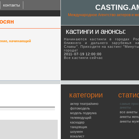
контакты
CASTING.A
Международное Агентство актеров и мо
осян
кастинги и анонсы:
Начинаются кастинги в городах Ро
ение, начинающий
ближнего и дальнего зарубежья н
Славы". Приходите на кастинг "Минут
городе!
ING.AM
2011-07-19 12:00:00
Все кастинги сейчас
l talent agency
категории
стати
актер театра/кино
самые про
анкеты
фотомодель
все анкеты
модель подиума
анкеты жен
телеведущий
анкеты муж
каскадер
танцовщик
шоумен
вокалист