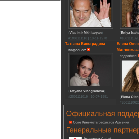
(
Vladimir Mkhitaryan
)
(
Eniya Isah
#1001111118 | 10-11-1970
#1001111028
Татьяна Виноградова
Елена Олен
Митченкова
подробнее:
подробнее:
(
Tatyana Vinogradova
)
#2001111019 | 10-07-1991
(
Elena Olen
#2001110620
Официальная подде
Союз Кинемотаграфистов Армении
Генеральные партне
Экоперлит Co.Ltd