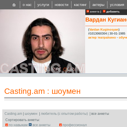
о нас
услуги
новости
кастинг
актеры
условия
анкета
|
добавить
Вардан Кугиан
(
Vardan Kuginosyan
)
#1013060304 | 30-01-1985
актер театра/кино
-
обуч
CAST
Internationa
Casting.am
:
шоумен
Casting.am
|
шоумен
|
любитель (с опытом работы)
| все анкеты
Сортировать анкеты:
по навыкам
все анкеты
профессионал