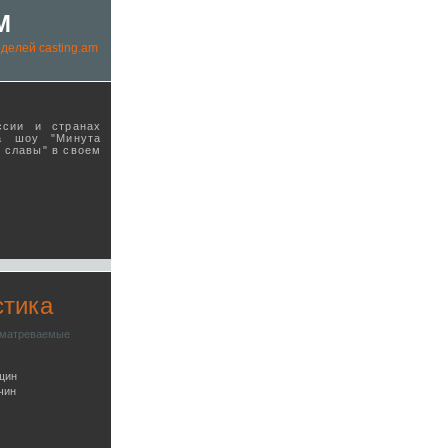
M
делей casting.am
ссии и странах
а шоу "Минута
ы славы" в своeм
стика
сматреваемые
щин
чин