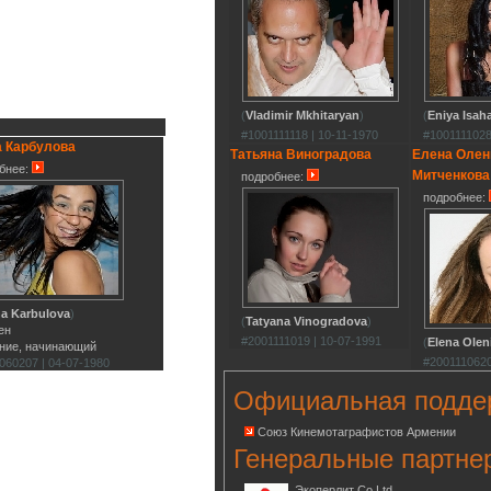
(
Vladimir Mkhitaryan
)
(
Eniya Isah
#1001111118 | 10-11-1970
#1001111028
а Карбулова
Татьяна Виноградова
Елена Олен
бнее:
Митченкова
подробнее:
подробнее:
na Karbulova
)
(
Tatyana Vinogradova
)
ен
#2001111019 | 10-07-1991
(
Elena Olen
ние, начинающий
#2001110620
060207 | 04-07-1980
Официальная подде
Союз Кинемотаграфистов Армении
Генеральные партне
Экоперлит Co.Ltd