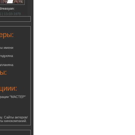
dreasyan
)
 | 13-03-1978
еры:
мы имени
ундукяна
апланяна
ы:
циии:
грации "МАСТЕР"
у. Сайты актеров/
ты кинокомпаний.