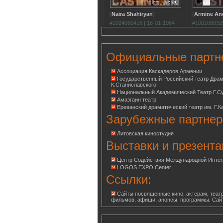
(
Naira Shahiryan
)
(
Armine An
#1024060416 | 18-01-1964
#1001060325
Официальные партн
Ассоциация Каскадеров Армении
Государственный Российский театр Дра
К.Станиславского
Национальный Академический Театр Г.С
Амазгаин театр
Ереванский драматический театр им. Г.К
Зарубежные партнер
Литовская киностудия
Выставки и презента
Центр Содействия Международной Инте
LOGOS EXPO Center
Ссылки:
Сайты посвященные кино, актерам, театр
фильмов, афиши, анонсы, программы. Сай