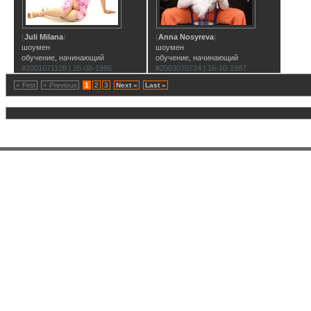
(
Juli Milana
)
(
Anna Nosyreva
)
шоумен
шоумен
обучение, начинающий
обучение, начинающий
#2001071128 | 26-08-1986
#2003070724 | 16-10-1987
« First
« Previous
1
2
3
Next »
Last »