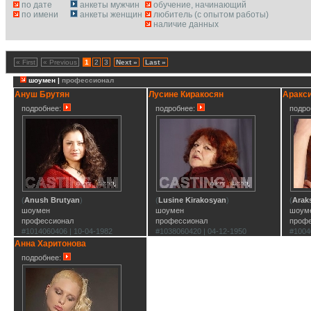
по дате
анкеты мужчин
обучение, начинающий
по имени
анкеты женщин
любитель (с опытом работы)
наличие данных
« First
« Previous
1
2
3
Next »
Last »
шоумен |
профессионал
Ануш Брутян
Лусине Киракосян
Аракс
подробнее:
подробнее:
подро
(
Anush Brutyan
)
(
Lusine Kirakosyan
)
(
Arak
шоумен
шоумен
шоум
профессионал
профессионал
проф
#1014060406 | 10-04-1982
#1038060420 | 04-12-1950
#1004
Анна Харитонова
подробнее: