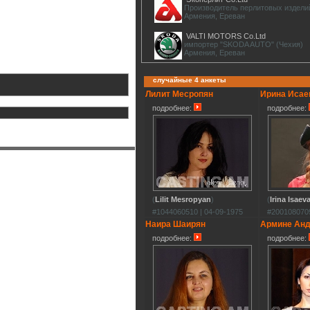
Производитель перлитовых издели
Армения, Ереван
VALTI MOTORS Co.Ltd
импортер "SKODA AUTO" (Чехия)
Армения, Ереван
случайные 4 анкеты
Лилит Месропян
Ирина Исае
подробнее:
подробнее:
(
Lilit Mesropyan
)
(
Irina Isaev
#1044060510 | 04-09-1975
#2001080709
Наира Шаирян
Армине Ан
подробнее:
подробнее: