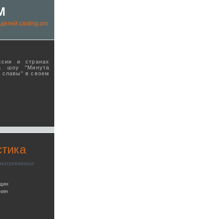
M
делей casting.am
ссии и странах
а шоу "Минута
ы славы" в своeм
стика
сматреваемые
щин
чин