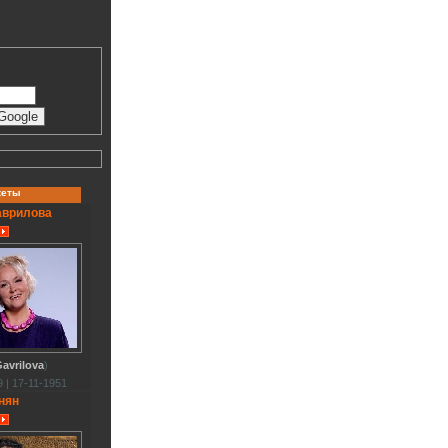
кеты
аврилова
avrilova
)
 | 17-11-1951
нян