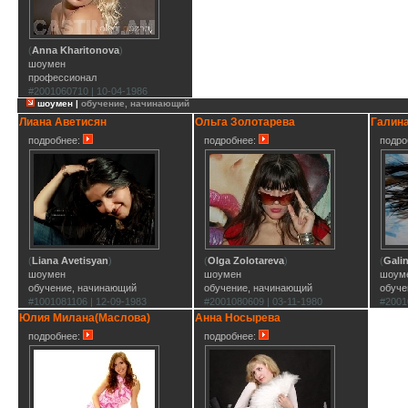
(
Anna Kharitonova
)
шоумен
профессионал
#2001060710 | 10-04-1986
шоумен |
обучение, начинающий
Лиана Аветисян
Ольга Золотарева
Галин
подробнее:
подробнее:
подро
(
Liana Avetisyan
)
(
Olga Zolotareva
)
(
Gali
шоумен
шоумен
шоум
обучение, начинающий
обучение, начинающий
обуче
#1001081106 | 12-09-1983
#2001080609 | 03-11-1980
#2001
Юлия Милана(Маслова)
Анна Носырева
подробнее:
подробнее: