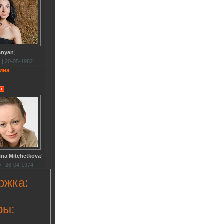
anyan
)
 | 20-05-1982
ина
ina Mitchetkova
)
 | 26-04-1974
ржка:
ры: