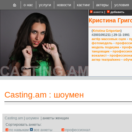
о нас
услуги
новости
кастинг
актеры
условия
анкета
|
добавить
Кристина Григ
(
Kristina Grigorian
)
#2001091211 | 29-11-1991
актёр массовых сцен
-
п
фотомодель
-
професси
модель подиума
-
проф
CAST
танцовщик
-
профессио
вокалист
-
профессион
Internationa
актер театра/кино
-
обуч
Casting.am
:
шоумен
Casting.am
|
шоумен
| анкеты женщин
Сортировать анкеты:
по навыкам
все анкеты
профессионал