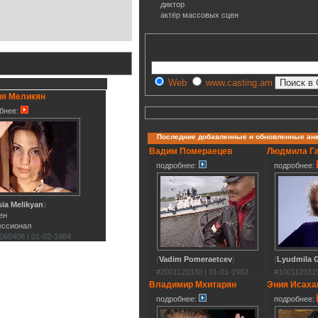
диктор
актёр массовых сцен
Web
www.casting.am
ия Меликян
бнее:
Последние добавленные и обновленные ан
Вадим Помераецев
Людмила Г
подробнее:
подробнее:
sia Melikyan
)
ен
ессионал
060408 | 01-02-1984
(
Vadim Pomeraetcev
)
(
Lyudmila G
#2001120330 | 01-01-1963
#1001120319
Владимир Мхитарян
Эния Исаха
подробнее:
подробнее: