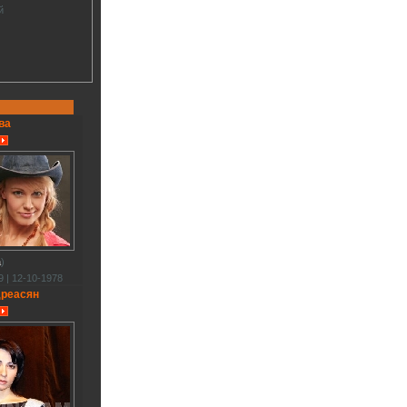
й
ва
a
)
 | 12-10-1978
дреасян