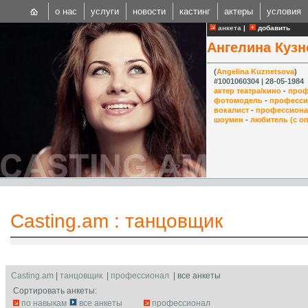
о нас
услуги
новости
кастинг
актеры
условия
анкета
|
добавить
Ангелина Кузн
(
Angelina Kuznetsova
)
#1001060304 | 28-05-1984
актер театра/кино
-
проф
фотомодель
-
професси
вокалист
-
профессион
CAST
шоумен
-
любитель (с о
Internationa
Casting.am
:
танцовщик
Casting.am
|
танцовщик
|
профессионал
| все анкеты
Сортировать анкеты:
по навыкам
все анкеты
профессионал