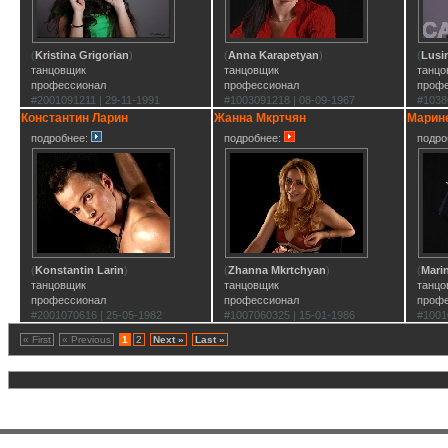
(
Kristina Grigorian
)
(
Anna Karapetyan
)
(
Lusi
танцовщик
танцовщик
танцо
профессионал
профессионал
проф
#2001091211 | 29-11-1991
#1003091218 | 08-09-1967
#1038
Константин Ларин
Жанна Мкртчян
Марин
подробнее:
подробнее:
подро
(
Konstantin Larin
)
(
Zhanna Mkrtchyan
)
(
Mari
танцовщик
танцовщик
танцо
профессионал
профессионал
проф
#2001070616 | 25-05-1982
#1007060325 | 15-01-1986
#1001
« First
« Previous
1
2
Next »
Last »