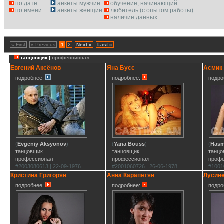
по дате
анкеты мужчин
обучение, начинающий
по имени
анкеты женщин
любитель (с опытом работы)
наличие данных
« First
« Previous
1
2
Next »
Last »
танцовщик |
профессионал
Евгений Аксёнов
Яна Бусс
Асмик
подробнее:
подробнее:
подро
(
Evgeniy Aksyonov
)
(
Yana Bouss
)
(
Hasm
танцовщик
танцовщик
танцо
профессионал
профессионал
проф
#2003080613 | 22-09-1976
#2001060726 | 26-06-1978
#1001
Кристина Григорян
Анна Карапетян
Лусине
подробнее:
подробнее:
подро