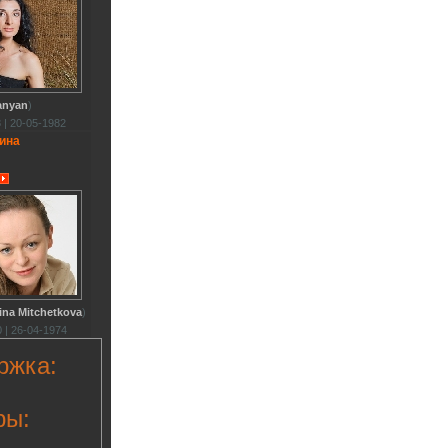
anyan
)
 | 20-05-1982
ина
ina Mitchetkova
)
 | 26-04-1974
ржка:
ры: