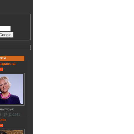
кеты
аврилова
avrilova
)
 | 17-11-1951
нян