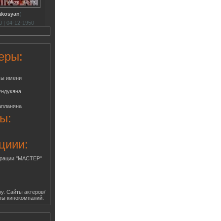
akosyan
)
 | 04-12-1950
еры:
мы имени
ундукяна
апланяна
ы:
циии:
грации "МАСТЕР"
у. Сайты актеров/
ты кинокомпаний.