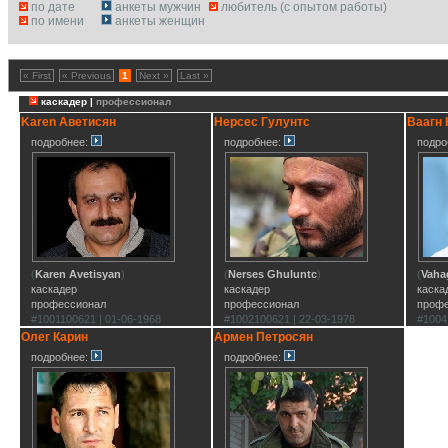
по дате
анкеты мужчин
любитель (с опытом работы)
по имени
анкеты женщин
« First
« Previous
1
Next »
Last »
каскадер |
профессионал
Karen Аветисян
Нерсес Гулунтс
Ваагн 
подробнее:
подробнее:
подро
(
Karen Avetisyan
)
(
Nerses Ghuluntc
)
(
Vaha
каскадер
каскадер
каска
профессионал
профессионал
проф
#1001100621 | 01-06-1968
#1002100621 | 22-03-1978
#1004
Олег Карин
Армен Петросян
подробнее:
подробнее: