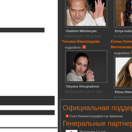
(
Vladimir Mkhitaryan
)
(
Eniya Isah
#1001111118 | 10-11-1970
#1001111028
Татьяна Виноградова
Елена Олен
Митченкова
подробнее:
подробнее:
(
Tatyana Vinogradova
)
#2001111019 | 10-07-1991
(
Elena Olen
#2001110620
Официальная подде
Союз Кинемотаграфистов Армении
Генеральные партне
Экоперлит Co.Ltd