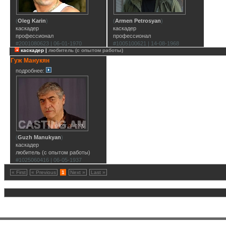
(
Oleg Karin
)
(
Armen Petrosyan
)
каскадер
каскадер
профессионал
профессионал
#2001080623 | 06-01-1970
#1005100621 | 14-08-1968
каскадер |
любитель (с опытом работы)
Гуж Манукян
подробнее:
(
Guzh Manukyan
)
каскадер
любитель (с опытом работы)
#1025060416 | 06-05-1937
« First
« Previous
1
Next »
Last »