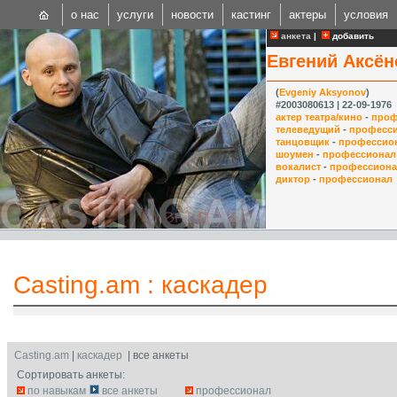
о нас
услуги
новости
кастинг
актеры
условия
анкета
|
добавить
Евгений Аксён
(
Evgeniy Aksyonov
)
#2003080613 | 22-09-1976
актер театра/кино
-
проф
телеведущий
-
професс
танцовщик
-
профессио
CAST
шоумен
-
профессионал
вокалист
-
профессион
Internationa
диктор
-
профессионал
Casting.am
:
каскадер
Casting.am
|
каскадер
| все анкеты
Сортировать анкеты:
по навыкам
все анкеты
профессионал