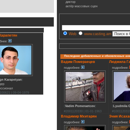
диктор
актёр массовых сцен
Web
www.casting.am
Карапетян
бнее:
Последние добавленные и обновленные ан
Вадим Помераецев
Людмила Г
подробнее:
подробнее:
gn Karapetyan
)
дер
ессионал
100621 | 09-04-1979
(
Vadim Pomeraetcev
)
(
Lyudmila G
#2001120330 | 01-01-1963
#1001120319
Владимир Мхитарян
Эния Исаха
подробнее:
подробнее: