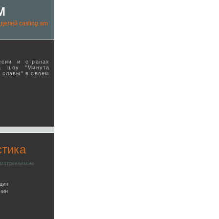
M
делей casting.am
ссии и странах
а шоу "Минута
ы славы" в своeм
стика
сматреваемые
щин
чин