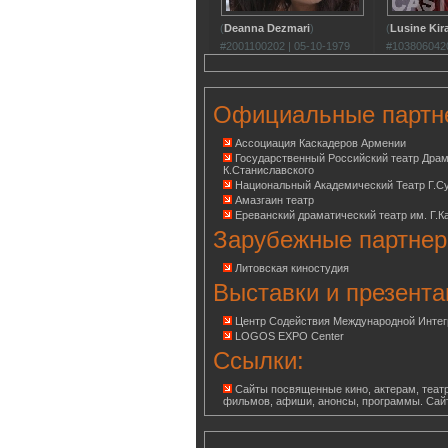
(
Deanna Dezmari
)
(
Lusine Kir
#2001100202 | 05-10-1979
#1038060420
Официальные партн
Ассоциация Каскадеров Армении
Государственный Российский театр Дра
К.Станиславского
Национальный Академический Театр Г.С
Амазгаин театр
Ереванский драматический театр им. Г.К
Зарубежные партнер
Литовская киностудия
Выставки и презента
Центр Содействия Международной Инте
LOGOS EXPO Center
Ссылки:
Сайты посвященные кино, актерам, театр
фильмов, афиши, анонсы, программы. Сай