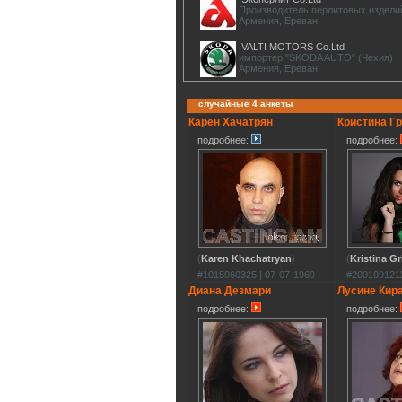
Производитель перлитовых издели
Армения, Ереван
VALTI MOTORS Co.Ltd
импортер "SKODA AUTO" (Чехия)
Армения, Ереван
случайные 4 анкеты
Карен Хачатрян
Кристина Г
подробнее:
подробнее:
(
Karen Khachatryan
)
(
Kristina Gr
#1015060325 | 07-07-1969
#2001091211
Диана Дезмари
Лусине Кир
подробнее:
подробнее: