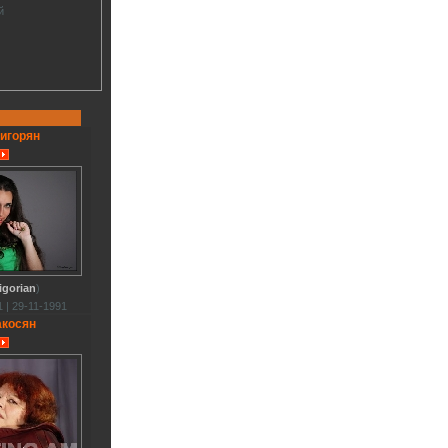
й
ригорян
igorian
)
 | 29-11-1991
акосян