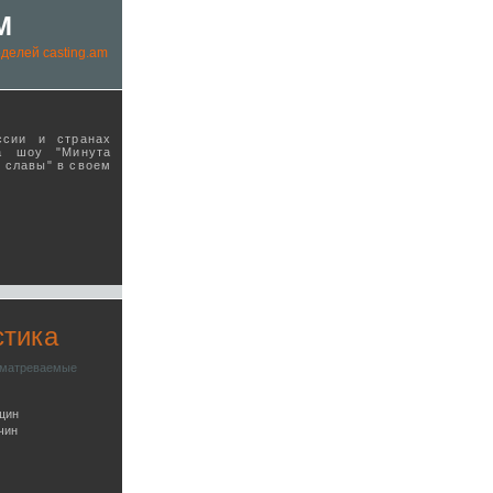
M
делей casting.am
ссии и странах
а шоу "Минута
ы славы" в своeм
стика
сматреваемые
щин
чин