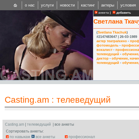
о нас
услуги
новости
кастинг
актеры
условия
анкета
|
добавить
Светлана Ткач
(
Svetlana Tkachuk
)
#2147483647 | 26-03-1989
актер театра/кино
-
проф
фотомодель
-
професси
вокалист
-
профессион
CAST
телеведущий
-
обучение
диктор
-
обучение, нач
Internationa
телеведущий
-
обучение
Casting.am
:
телеведущий
Casting.am
|
телеведущий
| все анкеты
Сортировать анкеты:
по навыкам
все анкеты
профессионал