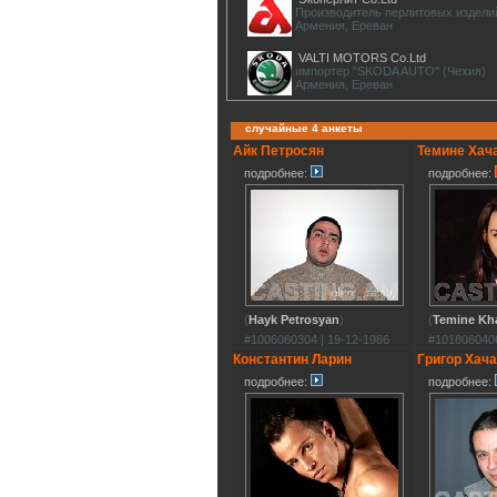
Производитель перлитовых издели
Армения, Ереван
VALTI MOTORS Co.Ltd
импортер "SKODA AUTO" (Чехия)
Армения, Ереван
случайные 4 анкеты
Айк Петросян
Темине Хач
подробнее:
подробнее:
(
Hayk Petrosyan
)
(
Temine Kh
#1006060304 | 19-12-1986
#1018060406
Константин Ларин
Григор Хач
подробнее:
подробнее: