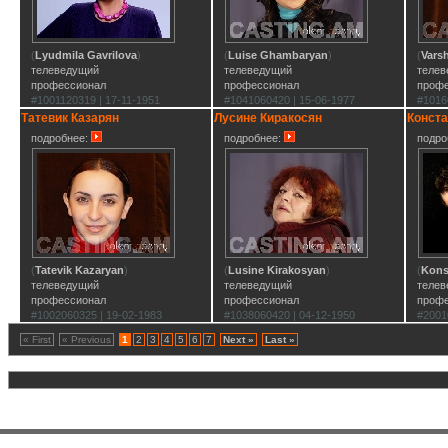
(
Lyudmila Gavrilova
)
(
Luise Ghambaryan
)
(
Vars
телеведущий
телеведущий
теле
профессионал
профессионал
проф
#1001120319 | 17-11-1951
#1041060420 | 15-06-1977
#1016
Татевик Казарян
Лусине Киракосян
Конста
подробнее:
подробнее:
подро
(
Tatevik Kazaryan
)
(
Lusine Kirakosyan
)
(
Kons
телеведущий
телеведущий
теле
профессионал
профессионал
проф
#1002060325 | 19-02-1983
#1038060420 | 04-12-1950
#2001
« First
« Previous
1
2
3
4
5
6
7
Next »
Last »