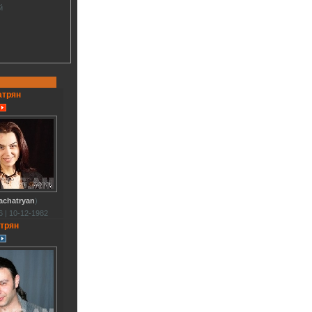
й
атрян
achatryan
)
 | 10-12-1982
атрян