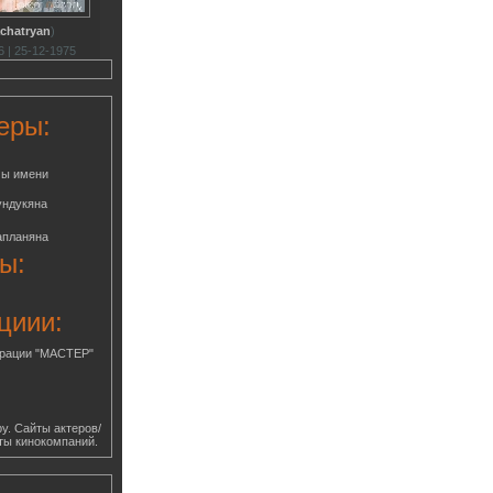
achatryan
)
 | 25-12-1975
еры:
мы имени
ундукяна
апланяна
ы:
циии:
грации "МАСТЕР"
у. Сайты актеров/
ты кинокомпаний.