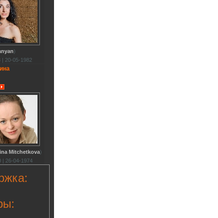
anyan
)
 | 20-05-1982
ина
ina Mitchetkova
)
 | 26-04-1974
ржка:
ры: