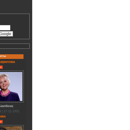
кеты
аврилова
avrilova
)
 | 17-11-1951
нян