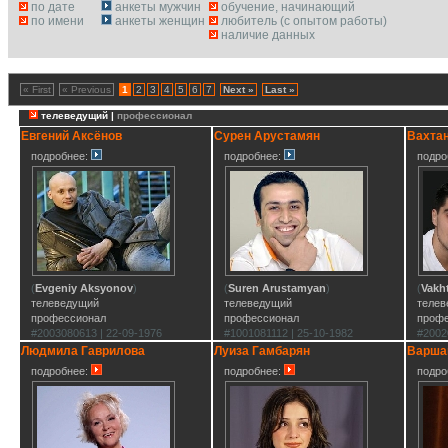
по дате
анкеты мужчин
обучение, начинающий
по имени
анкеты женщин
любитель (с опытом работы)
наличие данных
« First
« Previous
1
2
3
4
5
6
7
Next »
Last »
телеведущий |
профессионал
Евгений Аксёнов
Сурен Арустамян
Вахтан
подробнее:
подробнее:
подро
(
Evgeniy Aksyonov
)
(
Suren Arustamyan
)
(
Vakh
телеведущий
телеведущий
теле
профессионал
профессионал
проф
#2003080613 | 22-09-1976
#1001081112 | 25-10-1982
#2002
Людмила Гаврилова
Луиза Гамбарян
Варша
подробнее:
подробнее:
подро