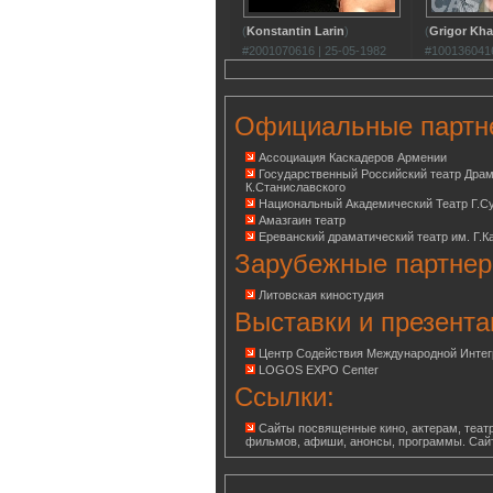
(
Konstantin Larin
)
(
Grigor Kh
#2001070616 | 25-05-1982
#1001360416
Официальные партн
Ассоциация Каскадеров Армении
Государственный Российский театр Дра
К.Станиславского
Национальный Академический Театр Г.С
Амазгаин театр
Ереванский драматический театр им. Г.К
Зарубежные партнер
Литовская киностудия
Выставки и презента
Центр Содействия Международной Инте
LOGOS EXPO Center
Ссылки:
Сайты посвященные кино, актерам, театр
фильмов, афиши, анонсы, программы. Сай