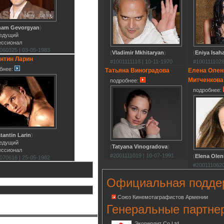
ham Gevorgyan
)
ведущий
ессионал
060325 | 03-05-1983
(
Vladimir Mkhitaryan
)
(
Eniya Isah
нтин Ларин
#1001111118 | 10-11-1970
#1001111028
бнее:
Татьяна Виноградова
Елена Олен
Митченкова
подробнее:
подробнее:
tantin Larin
)
ведущий
(
Tatyana Vinogradova
)
ессионал
#2001111019 | 10-07-1991
(
Elena Olen
070616 | 25-05-1982
#2001110620
Официальная подде
Союз Кинемотаграфистов Армении
Генеральные партне
Экоперлит Co.Ltd