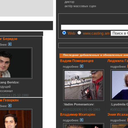
диктор
актёр массовых сцен
Web
www.casting.am
г Беридзе
бнее:
Последние добавленные и обновленные ан
Вадим Помераецев
Людмила Г
подробнее:
подробнее:
tang Beridze
)
ведущий
ессионал
070724 | 25-12-1980
м Геворкян
(
Vadim Pomeraetcev
)
(
Lyudmila G
бнее:
#2001120330 | 01-01-1963
#1001120319
Владимир Мхитарян
Эния Исаха
подробнее:
подробнее: