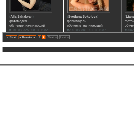
(
Alla Sahakyan
)
(
Svetlana Sokolova
)
(
Lian
фотомодель
фотомодель
фото
обучение, начинающий
обучение, начинающий
обуче
#1011060325 | 08-11-1982
#2001060801 | 01-11-1987
#2002
« First
« Previous
1
2
Next »
Last »