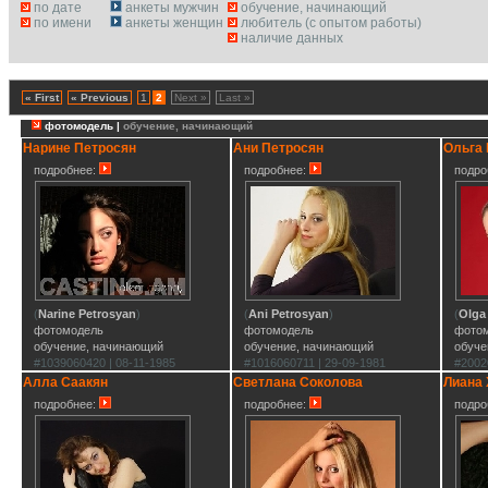
по дате
анкеты мужчин
обучение, начинающий
по имени
анкеты женщин
любитель (с опытом работы)
наличие данных
« First
« Previous
1
2
Next »
Last »
фотомодель |
обучение, начинающий
Нарине Петросян
Ани Петросян
Ольга
подробнее:
подробнее:
подро
(
Narine Petrosyan
)
(
Ani Petrosyan
)
(
Olga
фотомодель
фотомодель
фото
обучение, начинающий
обучение, начинающий
обуче
#1039060420 | 08-11-1985
#1016060711 | 29-09-1981
#2002
Алла Саакян
Светлана Соколова
Лиана 
подробнее:
подробнее:
подро