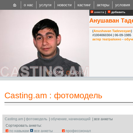
о нас
услуги
новости
кастинг
актеры
условия
анкета
|
добавить
Анушаван Тад
(
Anushavan Tadevosyan
)
#1004060304 | 06-09-1985
актер театра/кино
-
обуч
CAST
Internationa
Casting.am
:
фотомодель
Casting.am
|
фотомодель
|
обучение, начинающий
| все анкеты
Сортировать анкеты:
по навыкам
все анкеты
профессионал