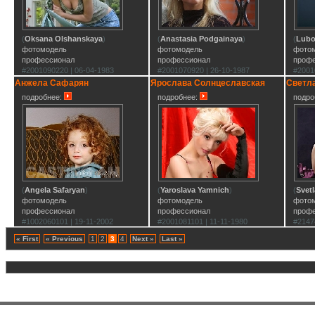
(
Oksana Olshanskaya
)
(
Anastasia Podgainaya
)
(
Lubo
фотомодель
фотомодель
фото
профессионал
профессионал
проф
#2001090220 | 06-04-1983
#2001070920 | 26-10-1987
#2001
Анжела Сафарян
Ярослава Солнцеславская
Светла
подробнее:
подробнее:
подро
(
Angela Safaryan
)
(
Yaroslava Yamnich
)
(
Svet
фотомодель
фотомодель
фото
профессионал
профессионал
проф
#1002060101 | 19-11-2002
#2001081101 | 11-11-1980
#2147
« First
« Previous
1
2
3
4
Next »
Last »