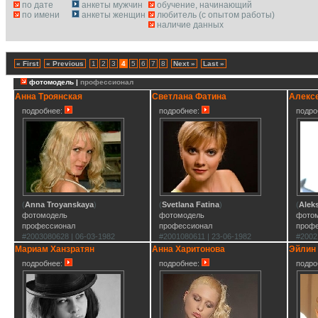
по дате
анкеты мужчин
обучение, начинающий
по имени
анкеты женщин
любитель (с опытом работы)
наличие данных
« First
« Previous
1
2
3
4
5
6
7
8
Next »
Last »
фотомодель |
профессионал
Анна Троянская
Светлана Фатина
Алекс
подробнее:
подробнее:
подро
(
Anna Troyanskaya
)
(
Svetlana Fatina
)
(
Alek
фотомодель
фотомодель
фото
профессионал
профессионал
проф
#2003080628 | 06-03-1982
#2001080611 | 23-06-1982
#2002
Мариам Ханзратян
Анна Харитонова
Эйлин
подробнее:
подробнее:
подро