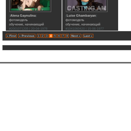
(
Alena Gaynulina
)
(
Luise Ghambaryan
)
фотомодель
фотомодель
обучение, начинающий
обучение, начинающий
#2001071205 | 20-04-1978
#1041060420 | 15-06-1977
« First
« Previous
1
2
3
4
5
6
7
8
Next »
Last »