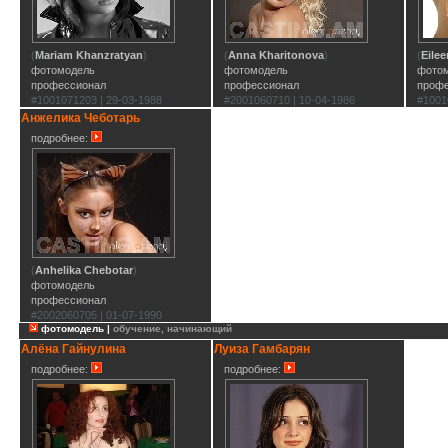
(
Mariam Khanzratyan
)
(
Anna Kharitonova
)
(
Eile
фотомодель
фотомодель
фото
профессионал
профессионал
проф
#1001071203 | 29-03-1988
#2001060710 | 10-04-1986
#1001
Анжелика Чеботарь
подробнее:
(
Anhelika Chebotar
)
фотомодель
профессионал
#2002060705 | 01-07-1990
фотомодель |
обучение, начинающий
Алёна Гайнулина
Луиза Гамбарян
подробнее:
подробнее: