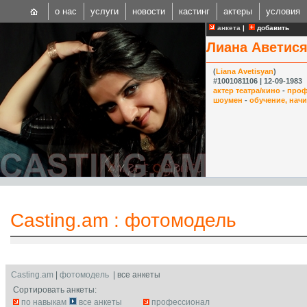
о нас
услуги
новости
кастинг
актеры
условия
анкета
|
добавить
Лиана Аветис
(
Liana Avetisyan
)
#1001081106 | 12-09-1983
актер театра/кино
-
проф
шоумен
-
обучение, нач
CAST
Internationa
Casting.am
:
фотомодель
Casting.am
|
фотомодель
| все анкеты
Сортировать анкеты:
по навыкам
все анкеты
профессионал