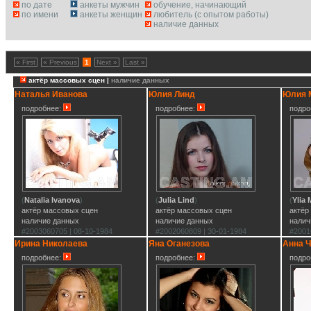
по дате
анкеты мужчин
обучение, начинающий
по имени
анкеты женщин
любитель (с опытом работы)
наличие данных
« First
« Previous
1
Next »
Last »
актёр массовых сцен |
наличие данных
Наталья Иванова
Юлия Линд
Юлия 
подробнее:
подробнее:
подро
(
Natalia Ivanova
)
(
Julia Lind
)
(
Ylia 
актёр массовых сцен
актёр массовых сцен
актёр
наличие данных
наличие данных
налич
#2003060705 | 08-10-1984
#2002060809 | 30-01-1984
#2001
Ирина Николаева
Яна Оганезова
Анна Ч
подробнее:
подробнее:
подро