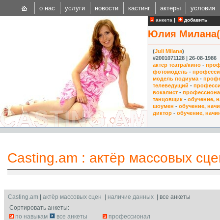
о нас
услуги
новости
кастинг
актеры
условия
анкета
|
добавить
Юлия Милана(
(
Juli Milana
)
#2001071128 | 26-08-1986
актер театра/кино
-
проф
фотомодель
-
професси
модель подиума
-
проф
CAST
телеведущий
-
професс
вокалист
-
профессион
Internationa
танцовщик
-
обучение, 
шоумен
-
обучение, нач
диктор
-
обучение, нач
Casting.am
:
актёр массовых сце
Casting.am
|
актёр массовых сцен
|
наличие данных
| все анкеты
Сортировать анкеты:
по навыкам
все анкеты
профессионал