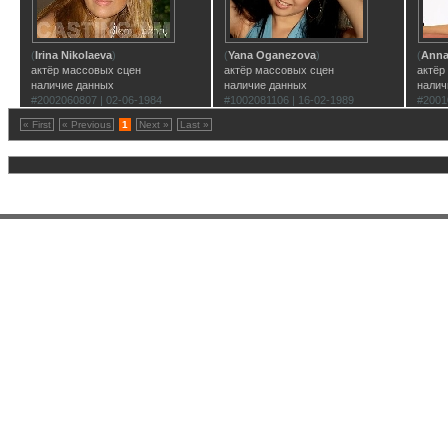
(
Irina Nikolaeva
)
(
Yana Oganezova
)
(
Anna
актёр массовых сцен
актёр массовых сцен
актёр
наличие данных
наличие данных
налич
#2002060807 | 02-06-1984
#1002081106 | 16-02-1989
#2001
« First
« Previous
1
Next »
Last »