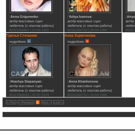
(
Anna Grigorenko
)
(
Yuliya Ivanova
)
(
Arty
актёр массовых сцен
актёр массовых сцен
актёр
любитель (с опытом работы)
любитель (с опытом работы)
любит
#2001060807 | 24-04-1981
#2001060719 | 28-04-1984
#1001
Грачья Степанян
Анна Харитонова
подробнее:
подробнее:
(
Hrachya Stepanyan
)
(
Anna Kharitonova
)
актёр массовых сцен
актёр массовых сцен
любитель (с опытом работы)
любитель (с опытом работы)
#1017060416 | 20-07-1974
#2001060710 | 10-04-1986
« First
« Previous
1
Next »
Last »