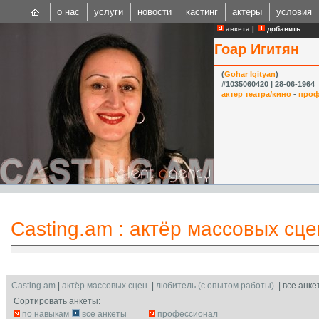
о нас
услуги
новости
кастинг
актеры
условия
анкета
|
добавить
Гоар Игитян
(
Gohar Igityan
)
#1035060420 | 28-06-1964
актер театра/кино
-
проф
CAST
Internationa
Casting.am
:
актёр массовых сце
Casting.am
|
актёр массовых сцен
|
любитель (с опытом работы)
| все анке
Сортировать анкеты:
по навыкам
все анкеты
профессионал