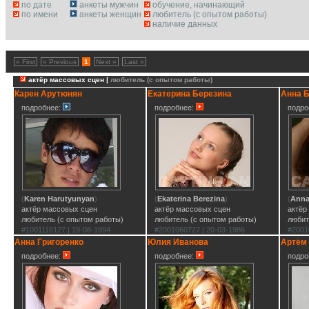
по дате
анкеты мужчин
обучение, начинающий
по имени
анкеты женщин
любитель (с опытом работы)
наличие данных
« First
« Previous
1
Next »
Last »
актёр массовых сцен |
любитель (с опытом работы)
Карен Арутюнян
Екатерина Березина
Анна 
подробнее:
подробнее:
подро
(
Karen Harutyunyan
)
(
Ekaterina Berezina
)
(
Anna
актёр массовых сцен
актёр массовых сцен
актёр
любитель (с опытом работы)
любитель (с опытом работы)
любит
#1001110127 | 19-08-1994
#2001060727 | 20-03-1986
#2001
Анна Григоренко
Юлия Иванова
Артём
подробнее:
подробнее:
подро