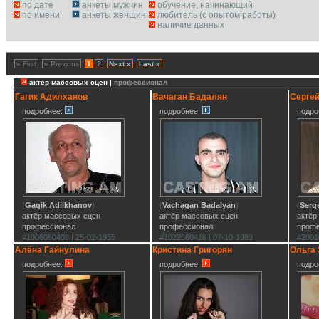
по дате
анкеты мужчин
обучение, начинающий
по имени
анкеты женщин
любитель (с опытом работы)
наличие данных
« First
« Previous
1
2
Next »
Last »
актёр массовых сцен |
профессионал
Гагик Адилханов
Вачаган Бадалян
Серге
подробнее:
подробнее:
подро
(
Gagik Adilkhanov
)
(
Vachagan Badalyan
)
(
Serg
актёр массовых сцен
актёр массовых сцен
актёр
профессионал
профессионал
проф
#1006060408 | 25-02-1955
#1022060416 | 07-10-1983
#2001
Алёна Гайнулина
Кристина Григорян
Ольга
подробнее:
подробнее:
подро