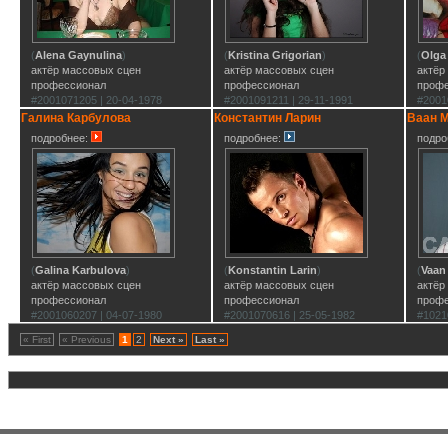
(
Alena Gaynulina
)
(
Kristina Grigorian
)
(
Olga
актёр массовых сцен
актёр массовых сцен
актёр
профессионал
профессионал
проф
#2001071205 | 20-04-1978
#2001091211 | 29-11-1991
#2001
Галина Карбулова
Константин Ларин
Ваан 
подробнее:
подробнее:
подро
(
Galina Karbulova
)
(
Konstantin Larin
)
(
Vaan
актёр массовых сцен
актёр массовых сцен
актёр
профессионал
профессионал
проф
#2001060207 | 04-07-1980
#2001070616 | 25-05-1982
#1021
« First
« Previous
1
2
Next »
Last »