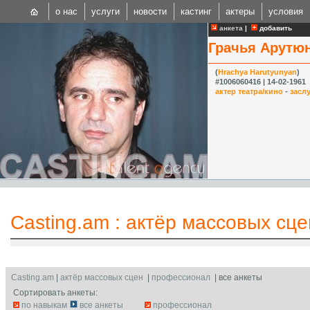
о нас
услуги
новости
кастинг
актеры
условия
анкета
|
добавить
Грачья Арутю
(
Hrachya Harutyunyan
)
#1006060416 | 14-02-1961
актер театра/кино
-
засл
CAST
Internationa
Casting.am
:
актёр массовых сце
Casting.am
|
актёр массовых сцен
|
профессионал
| все анкеты
Сортировать анкеты:
по навыкам
все анкеты
профессионал