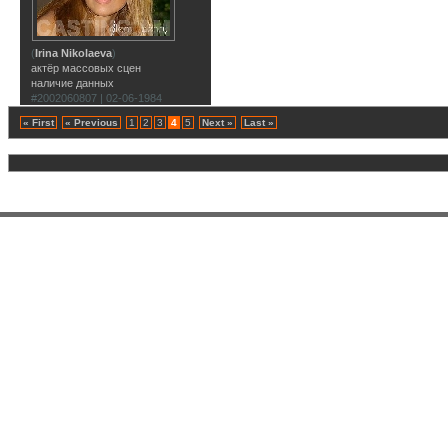
(
Irina Nikolaeva
)
актёр массовых сцен
наличие данных
#2002060807 | 02-06-1984
« First
« Previous
1
2
3
4
5
Next »
Last »