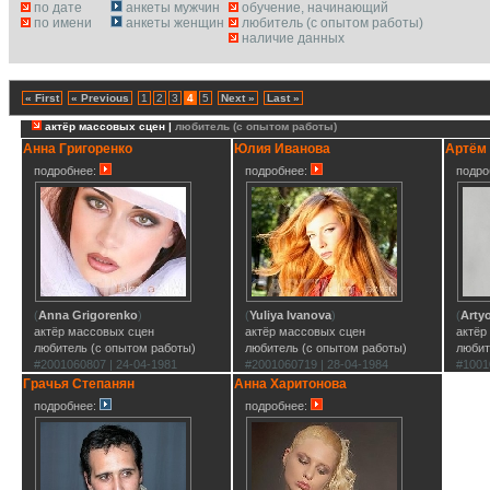
по дате
анкеты мужчин
обучение, начинающий
по имени
анкеты женщин
любитель (с опытом работы)
наличие данных
« First
« Previous
1
2
3
4
5
Next »
Last »
актёр массовых сцен |
любитель (с опытом работы)
Анна Григоренко
Юлия Иванова
Артём
подробнее:
подробнее:
подро
(
Anna Grigorenko
)
(
Yuliya Ivanova
)
(
Arty
актёр массовых сцен
актёр массовых сцен
актёр
любитель (с опытом работы)
любитель (с опытом работы)
любит
#2001060807 | 24-04-1981
#2001060719 | 28-04-1984
#1001
Грачья Степанян
Анна Харитонова
подробнее:
подробнее: