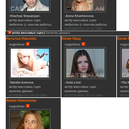
(
Hrachya Stepanyan
)
(
Anna Kharitonova
)
актёр массовых сцен
актёр массовых сцен
любитель (с опытом работы)
любитель (с опытом работы)
#1017060416 | 20-07-1974
#2001060710 | 10-04-1986
актёр массовых сцен |
наличие данных
Наталья Иванова
Юлия Линд
Юлия 
подробнее:
подробнее:
подро
(
Natalia Ivanova
)
(
Julia Lind
)
(
Ylia 
актёр массовых сцен
актёр массовых сцен
актёр
наличие данных
наличие данных
налич
#2003060705 | 08-10-1984
#2002060809 | 30-01-1984
#2001
Ирина Николаева
подробнее: