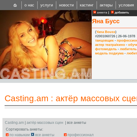
о нас
услуги
новости
кастинг
актеры
условия
анкета
|
добавить
Яна Бусс
(
Yana Bouss
)
#2001060726 | 26-06-1978
танцовщик
-
профессио
актер театра/кино
-
обуч
фотомодель
-
любитель
CAST
модель подиума
-
любит
Internationa
Casting.am
:
актёр массовых сце
Casting.am
|
актёр массовых сцен
| все анкеты
Сортировать анкеты:
по навыкам
все анкеты
профессионал