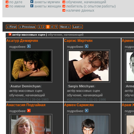
по дате
анкеты мужчин
обучение, начинающий
по имени
анкеты женщин
любитель (с опытом работы)
наличие данных
« First
« Previous
1
2
3
4
5
Next »
Last »
актёр массовых сцен |
обучение, начинающий
Асатур Демирчян
Саргис Мкртчян
Армен
подробнее:
подробнее:
подро
(
Asatur Demirchyan
)
(
Sargis Mktchyan
)
(
Arme
актёр массовых сцен
актёр массовых сцен
актёр
обучение, начинающий
обучение, начинающий
обуче
#1002090121 | 28-04-1983
#1001091109 | 01-01-1986
#1001
Анастасия Подгайная
Армен Саркисян
Арам 
подробнее:
подробнее:
подро