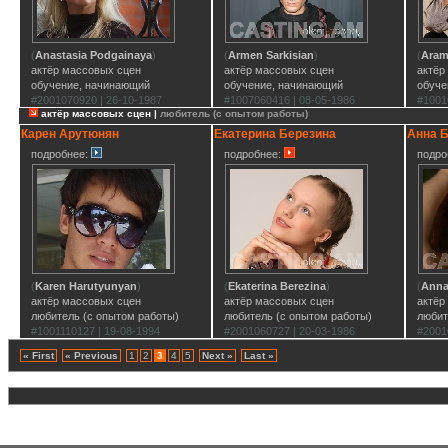
(
Anastasia Podgainaya
)
(
Armen Sarkisian
)
(
Aram
актёр массовых сцен
актёр массовых сцен
актёр
обучение, начинающий
обучение, начинающий
обуче
#2001070920 | 26-10-1987
#1007060416 | 08-05-1986
#1001
актёр массовых сцен |
любитель (с опытом работы)
Карен Арутюнян
Екатерина Березина
Анна 
подробнее:
подробнее:
подро
(
Karen Harutyunyan
)
(
Ekaterina Berezina
)
(
Anna
актёр массовых сцен
актёр массовых сцен
актёр
любитель (с опытом работы)
любитель (с опытом работы)
любит
#1001110127 | 19-08-1994
#2001060727 | 20-03-1986
#2001
« First
« Previous
1
2
3
4
5
Next »
Last »