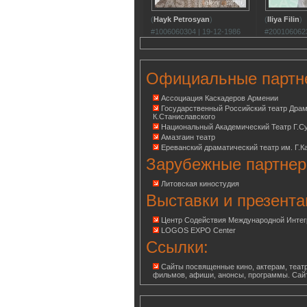
(
Hayk Petrosyan
)
(
Iliya Filin
)
#1006060304 | 19-12-1986
#2001060623
Официальные партн
Ассоциация Каскадеров Армении
Государственный Российский театр Дра
К.Станиславского
Национальный Академический Театр Г.С
Амазгаин театр
Ереванский драматический театр им. Г.К
Зарубежные партнер
Литовская киностудия
Выставки и презента
Центр Содействия Международной Инте
LOGOS EXPO Center
Ссылки:
Сайты посвященные кино, актерам, театр
фильмов, афиши, анонсы, программы. Сай