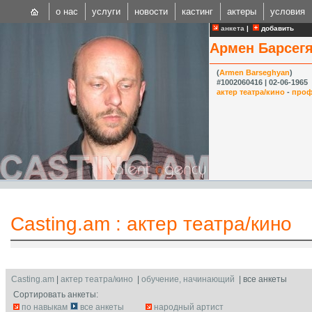
о нас
услуги
новости
кастинг
актеры
условия
анкета
|
добавить
Армен Барсег
(
Armen Barseghyan
)
#1002060416 | 02-06-1965
актер театра/кино
-
проф
CAST
Internationa
Casting.am
:
актер театра/кино
Casting.am
|
актер театра/кино
|
обучение, начинающий
| все анкеты
Сортировать анкеты:
по навыкам
все анкеты
народный артист