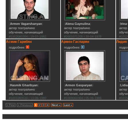
(
Armen Vagarshanyan
)
(
Alena Gaynulina
)
(
Irin
актер театра/кино
актер театра/кино
актер
обучение, начинающий
обучение, начинающий
обуче
#1002060304 | 19-07-1982
#2001071205 | 20-04-1978
#1012
Асмик Гарибян
Армен Гаспарян
Лидия 
подробнее:
подробнее:
подро
(
Hasmik Gharibyan
)
(
Armen Gasparyan
)
(
Lidi
актер театра/кино
актер театра/кино
актер
обучение, начинающий
обучение, начинающий
обуче
#1001060510 | 13-06-1980
#1009060304 | 05-06-1986
#1015
« First
« Previous
1
2
3
4
Next »
Last »