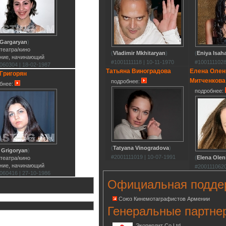
a Gargaryan
)
 театра/кино
(
Vladimir Mkhitaryan
)
(
Eniya Isah
ние, начинающий
#1001111118 | 10-11-1970
#1001111028
060304 | 18-02-1987
Татьяна Виноградова
Елена Олен
Григорян
Митченкова
подробнее:
бнее:
подробнее:
(
Tatyana Vinogradova
)
a Grigoryan
)
#2001111019 | 10-07-1991
(
Elena Olen
 театра/кино
ние, начинающий
#2001110620
060416 | 27-10-1986
Официальная подде
Союз Кинемотаграфистов Армении
Генеральные партне
Экоперлит Co.Ltd