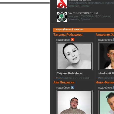
Производитель перлитовых издели
Армения, Ереван
VALTI MOTORS Co.Ltd
импортер "SKODA AUTO" (Чехия)
Армения, Ереван
случайные 4 анкеты
Татьяна Робышева
Андраник Х
подробнее:
подробнее:
(
Tatyana Robisheva
)
(
Andranik 
#2004081101 | 01-01-1981
#1003060408
Айк Петросян
Илья Фили
подробнее:
подробнее: