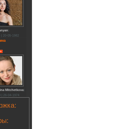
anyan
)
 | 20-05-1982
ина
ina Mitchetkova
)
 | 26-04-1974
ржка:
ры: