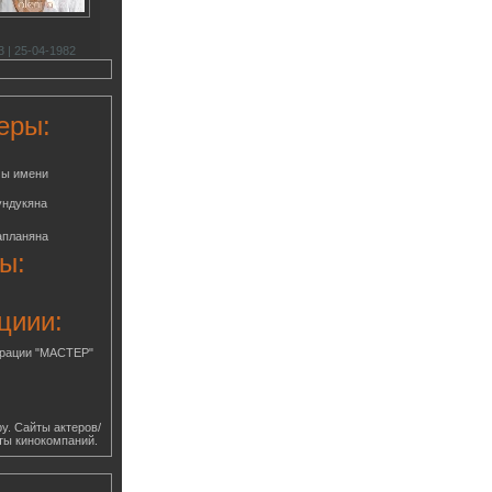
 | 25-04-1982
еры:
мы имени
ундукяна
апланяна
ы:
циии:
грации "МАСТЕР"
у. Сайты актеров/
ты кинокомпаний.