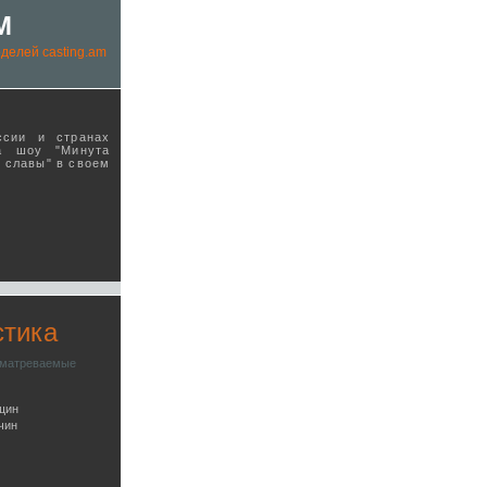
M
делей casting.am
ссии и странах
а шоу "Минута
ы славы" в своeм
стика
сматреваемые
щин
чин