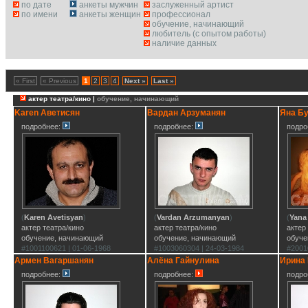
по дате
анкеты мужчин
заслуженный артист
по имени
анкеты женщин
профессионал
обучение, начинающий
любитель (с опытом работы)
наличие данных
« First
« Previous
1
2
3
4
Next »
Last »
актер театра/кино |
обучение, начинающий
Karen Аветисян
Вардан Арзуманян
Яна Б
подробнее:
подробнее:
подро
(
Karen Avetisyan
)
(
Vardan Arzumanyan
)
(
Yana
актер театра/кино
актер театра/кино
актер
обучение, начинающий
обучение, начинающий
обуче
#1001100621 | 01-06-1968
#1003060304 | 24-03-1984
#2001
Армен Вагаршанян
Алёна Гайнулина
Ирина 
подробнее:
подробнее:
подро