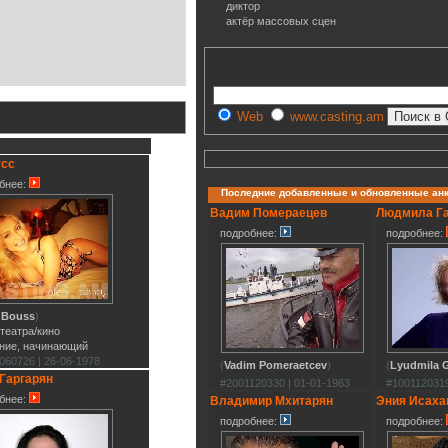
диктор
актёр массовых сцен
Web
www.casting.am
усс
бнее:
Последние добавленные и обновленные ан
Вадим Помераецев
Людмила Г
подробнее:
подробнее:
 Bouss
)
 театра/кино
ние, начинающий
060726 | 26-06-1978
(
Vadim Pomeraetcev
)
(
Lyudmila G
Гаргарян
#2001120330 | 01-01-1963
#1001120319
бнее:
Владимир Мхитарян
Эния Исаха
подробнее:
подробнее: