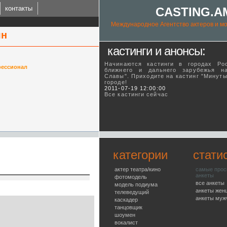
контакты
CASTING.A
Международное Агентство актеров и мо
ян
кастинги и анонсы:
Начинаются кастинги в городах Ро
ессионал
ближнего и дальнего зарубежья н
Славы". Приходите на кастинг "Минут
городе!
ING.AM
2011-07-19 12:00:00
Все кастинги сейчас
l talent agency
категории
стати
актер театра/кино
самые про
анкеты
фотомодель
все анкеты
модель подиума
анкеты жен
телеведущий
анкеты муж
каскадер
танцовщик
шоумен
вокалист