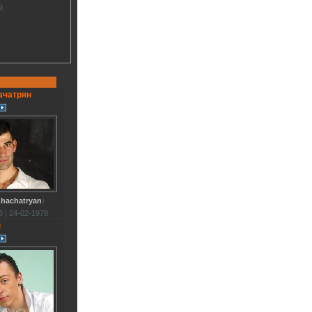
й
ачатрян
Khachatryan
)
 | 24-02-1978
н