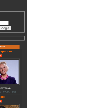
кеты
аврилова
avrilova
)
 | 17-11-1951
нян