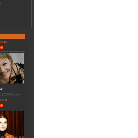
й
жова
va
)
 | 23-09-1977
гоян