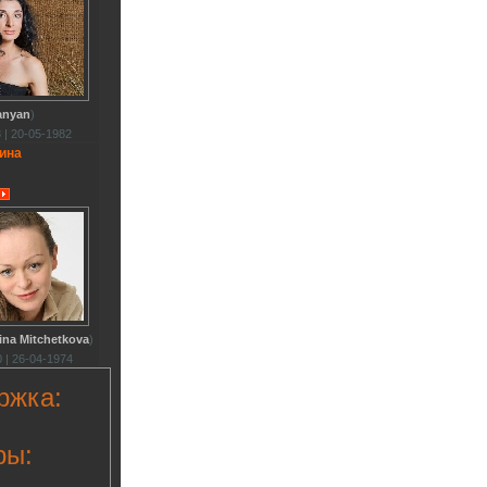
anyan
)
 | 20-05-1982
ина
ina Mitchetkova
)
 | 26-04-1974
ржка:
ры: