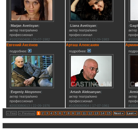
(
Marjan Avetisyan
)
(
Liana Avetisyan
)
(
Gagi
актер театра/кино
актер театра/кино
актер
профессионал
профессионал
проф
#1002060408 | 09-07-1982
#1001081106 | 12-09-1983
#1006
Евгений Аксёнов
Арташ Алексанян
Армин
подробнее:
подробнее:
подро
(
Evgeniy Aksyonov
)
(
Artash Aleksanyan
)
(
Armi
актер театра/кино
актер театра/кино
актер
профессионал
профессионал
проф
#2003080613 | 22-09-1976
#1009060904 | 17-07-1961
#1001
« First
« Previous
1
2
3
4
5
6
7
8
9
10
11
12
13
14
15
Next »
Last »