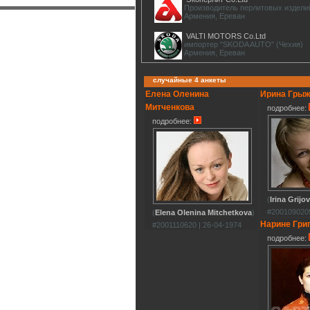
Производитель перлитовых издели
Армения, Ереван
VALTI MOTORS Co.Ltd
импортер "SKODA AUTO" (Чехия)
Армения, Ереван
случайные 4 анкеты
Елена Оленина
Ирина Гры
Митченкова
подробнее:
подробнее:
(
Irina Grijo
#2001090205
(
Elena Olenina Mitchetkova
)
Нарине Гри
#2001110620 | 26-04-1974
подробнее: