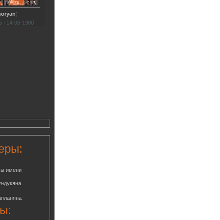
goryan
)
 | 14-06-1980
еры:
мы имени
ундукяна
апланяна
ы: