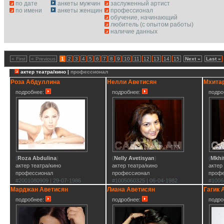
по дате
анкеты мужчин
заслуженный артист
по имени
анкеты женщин
профессионал
обучение, начинающий
любитель (с опытом работы)
наличие данных
« First
« Previous
1
2
3
4
5
6
7
8
9
10
11
12
13
14
15
Next »
Last »
актер театра/кино |
профессионал
Роза Абдуллина
Нелли Аветисян
Мхита
подробнее:
подробнее:
подро
(
Roza Abdulina
)
(
Nelly Avetisyan
)
(
Mkhi
актер театра/кино
актер театра/кино
актер
профессионал
профессионал
проф
#2001080909 | 29-07-1986
#1005060325 | 06-04-1982
#1006
Марджан Аветисян
Лиана Аветисян
Гагик 
подробнее:
подробнее:
подро