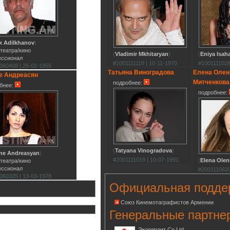
k Adilkhanov
)
 театра/кино
(
Vladimir Mkhitaryan
)
(
Eniya Isah
ессионал
#1001111118 | 10-11-1970
#1001111028
060408 | 25-02-1955
Татьяна Виноградова
Елена Олен
е Андреасян
Митченкова
подробнее:
бнее:
подробнее:
(
Tatyana Vinogradova
)
ne Andreasyan
)
#2001111019 | 10-07-1991
(
Elena Olen
 театра/кино
ессионал
#2001110620
060325 | 13-03-1978
Официальная подде
Союз Кинемотаграфистов Армении
Генеральные партне
Экоперлит Co.Ltd