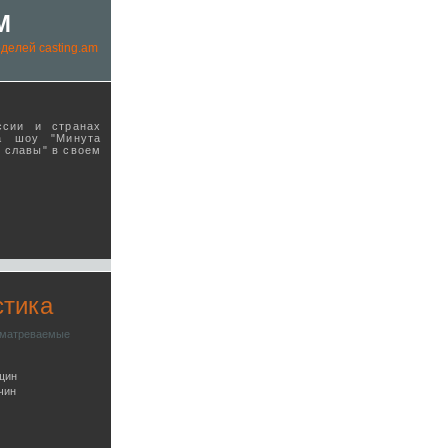
M
делей casting.am
ссии и странах
а шоу "Минута
ы славы" в своeм
стика
сматреваемые
щин
чин