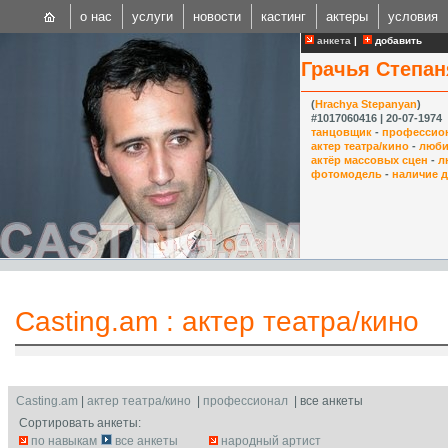
о нас
услуги
новости
кастинг
актеры
условия
анкета
|
добавить
Грачья Степан
(
Hrachya Stepanyan
)
#1017060416 | 20-07-1974
танцовщик
-
профессио
актер театра/кино
-
люби
актёр массовых сцен
-
л
CAST
фотомодель
-
наличие 
Internationa
Casting.am
:
актер театра/кино
Casting.am
|
актер театра/кино
|
профессионал
| все анкеты
Сортировать анкеты:
по навыкам
все анкеты
народный артист