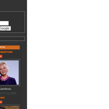
кеты
аврилова
avrilova
)
 | 17-11-1951
нян