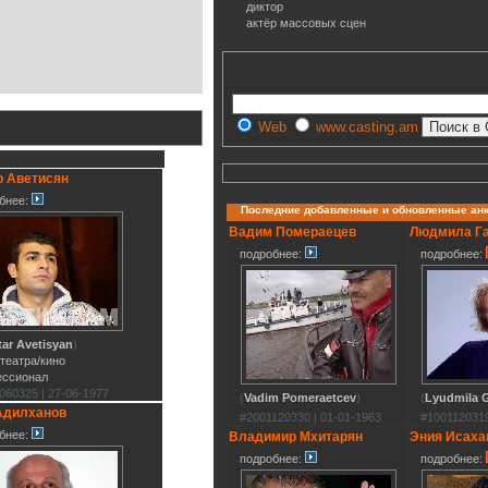
диктор
актёр массовых сцен
Web
www.casting.am
р Аветисян
бнее:
Последние добавленные и обновленные ан
Вадим Помераецев
Людмила Г
подробнее:
подробнее:
tar Avetisyan
)
 театра/кино
ессионал
060325 | 27-06-1977
(
Vadim Pomeraetcev
)
(
Lyudmila G
Адилханов
#2001120330 | 01-01-1963
#1001120319
бнее:
Владимир Мхитарян
Эния Исаха
подробнее:
подробнее: