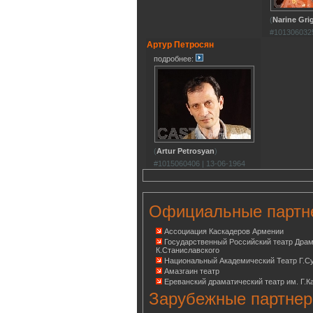
(
Narine Gri
#1013060325
Артур Петросян
подробнее:
(
Artur Petrosyan
)
#1015060406 | 13-06-1964
Официальные партн
Ассоциация Каскадеров Армении
Государственный Российский театр Дра
К.Станиславского
Национальный Академический Театр Г.С
Амазгаин театр
Ереванский драматический театр им. Г.К
Зарубежные партнер