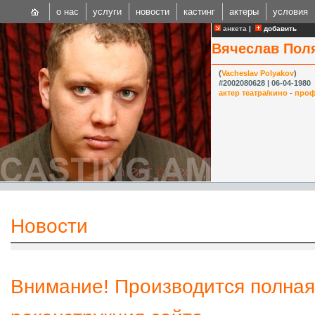
о нас
услуги
новости
кастинг
актеры
условия
анкета
|
добавить
Вячеслав Пол
(
Vacheslav Polyakov
)
#2002080628 | 06-04-1980
актер театра/кино
-
проф
CAST
Internationa
Новости
Внимание! Производится полная