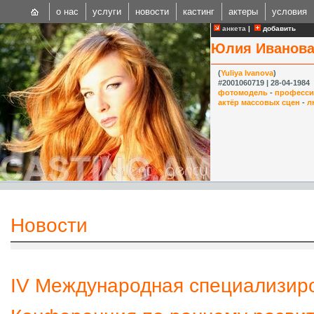
о нас
услуги
новости
кастинг
актеры
условия
анкета
|
добавить
Юлия Иванов
(
Yuliya Ivanova
)
#2001060719 | 28-04-1984
фотомодель
-
професси
актёр массовых сцен
-
л
CAST
Internationa
Новости
IV Международная специализир