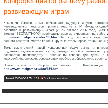
Конференция по раннему развит
развивающим играм
Компания «Умные игры» приглашает будущих и уже состоявш
неравнодушных педагогов принять участие в IV Международно
развитию и развивающим играм (25-26 октября 2006 года). Для п
билета (БЕСПЛАТНОГО) необходимо зарегистрироваться на сайте
http://www.intelgame.ru/doc/85.htm
. Вас ждут встречи с ведущим
раннего развития, мастер-классы, круглые столы, презентации новых
Темы выступлений нашей Конференции будут важны и интерес
студентам педагогических вузов, методистам образовательных уч
разработке, производству и реализации товаров для детей, а 
массовой информации, освещающих проблемы образования, воспитани
Познакомиться с обзором по итогам III Конференции
http://www.intelgame.ru/doc/654.htm
.
Posted 2006-08-24 05:14:13 |
Все Новости сейчас