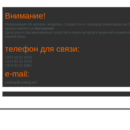
Внимание!
Информация об актерах, моделях, стендистах и танцорах режисерам, кас
предоставляется
бесплатно
!
Цель агентства максимально упростить поиск актеров и моделей и наибол
нашей базы.
телефон для связи:
+374 10 22 1676
+374 93 52 4103
+374 91 41 8981
e-mail:
casting@casting.am