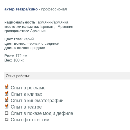
актер театра/кино
- профессионал
национальность:
армянин/армянка
место жительства:
Ереван , Армения
гражданство:
Армения
цвет глаз:
карий
цвет волос:
черный с сединой
длина волос:
средние
Рост:
172 см.
Вес:
100 кг.
Опыт работы:
Опыт в рекламе
Опыт в клипах
Опыт в кинематографии
Опыт в театре
Опыт в показе мод и дефиле
Опыт фотосессии