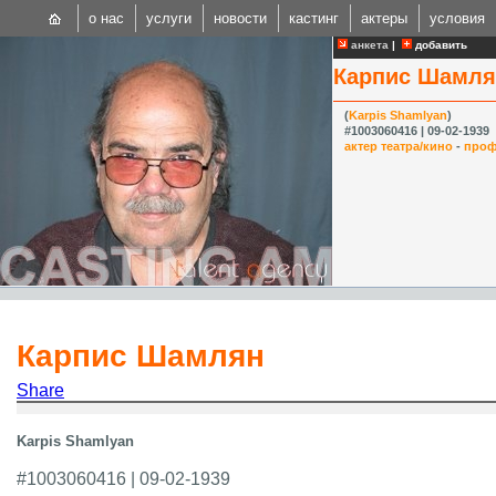
о нас
услуги
новости
кастинг
актеры
условия
анкета
|
добавить
Карпис Шамля
(
Karpis Shamlyan
)
#1003060416 | 09-02-1939
актер театра/кино
-
проф
CAST
Internationa
Карпис Шамлян
Share
Karpis Shamlyan
#1003060416 | 09-02-1939