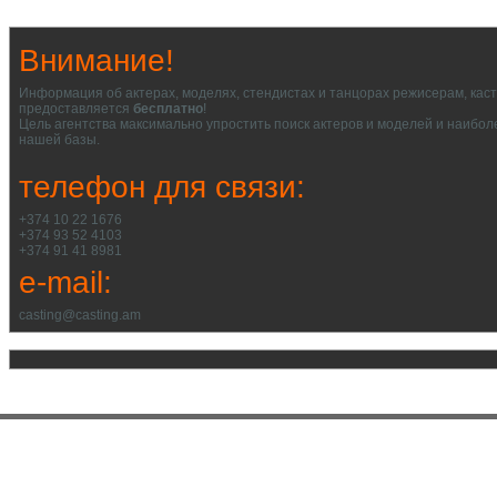
Внимание!
Информация об актерах, моделях, стендистах и танцорах режисерам, кас
предоставляется
бесплатно
!
Цель агентства максимально упростить поиск актеров и моделей и наибол
нашей базы.
телефон для связи:
+374 10 22 1676
+374 93 52 4103
+374 91 41 8981
e-mail:
casting@casting.am