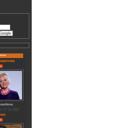
кеты
аврилова
avrilova
)
 | 17-11-1951
нян