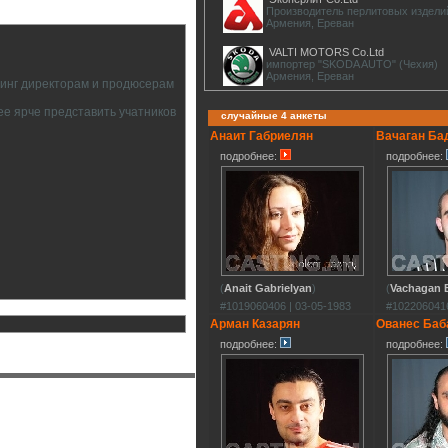
Производитель перлитовых издели
Армения, Ереван
VALTI MOTORS Co.Ltd
импортер "SKODA AUTO" (Чехия)
Армения, Ереван
тинг директорам и продюсерам
ее ярче представить учатников
случайные 4 анкеты
Анаит Габриелян
Вачаган Ба
подробнее:
подробнее:
(
Anait Gabrielyan
)
(
Vachagan 
#1019060406 | 03-05-1983
#1022060416
Арман Казарян
Ованес Баб
подробнее:
подробнее: