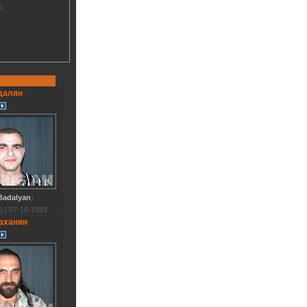
й
далян
Badalyan
)
 | 07-10-1983
аханян