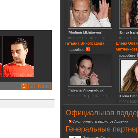
(
Vladimir Mkhitaryan
)
(
Eniya Isah
#1001111118 | 10-11-1970
#1001111028
Татьяна Виноградова
Елена Олен
Митченкова
подробнее:
подробнее:
1
2
Next
(
Tatyana Vinogradova
)
#2001111019 | 10-07-1991
(
Elena Olen
#2001110620
Официальная подде
Союз Кинемотаграфистов Армении
Генеральные партне
Экоперлит Co.Ltd