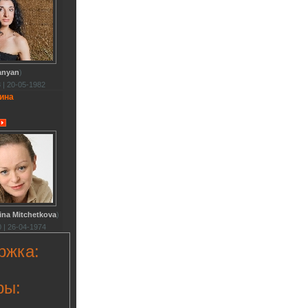
anyan
)
 | 20-05-1982
ина
ina Mitchetkova
)
 | 26-04-1974
ржка:
ры: