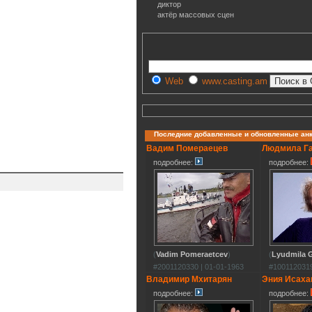
диктор
актёр массовых сцен
Web
www.casting.am
Последние добавленные и обновленные ан
Вадим Помераецев
Людмила Г
подробнее:
подробнее:
(
Vadim Pomeraetcev
)
(
Lyudmila G
#2001120330 | 01-01-1963
#1001120319
Владимир Мхитарян
Эния Исаха
подробнее:
подробнее: