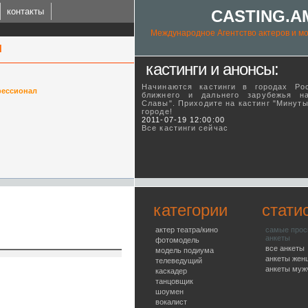
контакты
CASTING.A
Международное Агентство актеров и мо
н
кастинги и анонсы:
Начинаются кастинги в городах Ро
ессионал
ближнего и дальнего зарубежья н
Славы". Приходите на кастинг "Минут
городе!
ING.AM
2011-07-19 12:00:00
Все кастинги сейчас
l talent agency
категории
стати
актер театра/кино
самые про
анкеты
фотомодель
все анкеты
модель подиума
анкеты жен
телеведущий
анкеты муж
каскадер
танцовщик
шоумен
вокалист