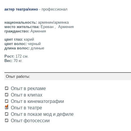
актер театра/кино
- профессионал
национальность:
армянин/армянка
место жительства:
Ереван , Армения
гражданство:
Армения
цвет глаз:
карий
цвет волос:
черный
длина волос:
длиные
Рост:
172 см.
Вес:
70 кг.
Опыт работы:
Опыт в рекламе
Опыт в клипах
Опыт в кинематографии
Опыт в театре
Опыт в показе мод и дефиле
Опыт фотосессии