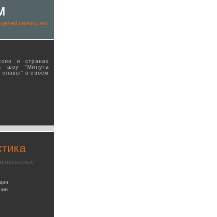
M
делей casting.am
ссии и странах
а шоу "Минута
ы славы" в своeм
стика
сматреваемые
щин
чин