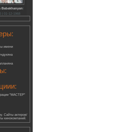
s Babakhanyan
)
 | 01-12-1968
еры:
мы имени
ундукяна
апланяна
ы:
циии:
грации "МАСТЕР"
у. Сайты актеров/
ты кинокомпаний.