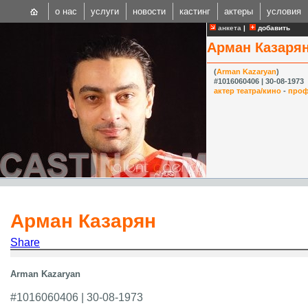
о нас
услуги
новости
кастинг
актеры
условия
анкета
|
добавить
Арман Казаря
(
Arman Kazaryan
)
#1016060406 | 30-08-1973
актер театра/кино
-
проф
CAST
Internationa
Арман Казарян
Share
Arman Kazaryan
#1016060406 | 30-08-1973