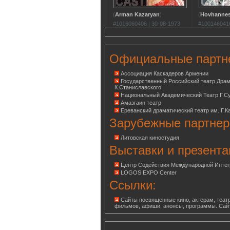
(
Arman Kazaryan
)
(
Hovhanne
#1016060406 | 30-08-1973
#1001460416
Официальные партн
Ассоциация Каскадеров Армении
Государственный Российский театр Дра
К.Станиславского
Национальный Академический Театр Г.С
Амазгаин театр
Ереванский драматический театр им. Г.К
Зарубежные партнер
Литовская киностудия
Выставки и презента
Центр Содействия Международной Инте
LOGOS EXPO Center
Ссылки:
Сайты посвященные кино, актерам, театр
фильмов, афиши, анонсы, программы. Сай