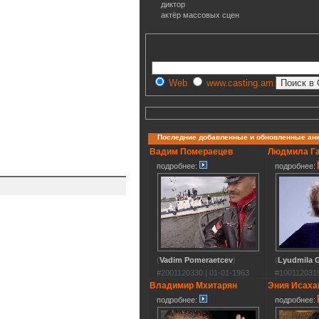
диктор
актёр массовых сцен
Web
www.casting.am
Последние добавленные и обновленные ан
Вадим Помераецев
Людмила Г
подробнее:
подробнее:
(
Vadim Pomeraetcev
)
(
Lyudmila G
#2001120330 | 01-01-1963
#1001120319
Владимир Мхитарян
Эния Исаха
подробнее:
подробнее: