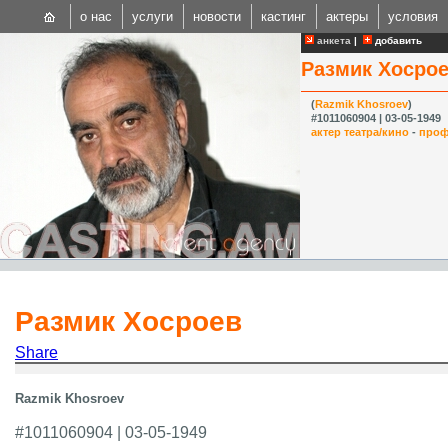
о нас
услуги
новости
кастинг
актеры
условия
анкета
|
добавить
Размик Хосро
(
Razmik Khosroev
)
#1011060904 | 03-05-1949
актер театра/кино
-
проф
CAST
Internationa
Размик Хосроев
Share
Razmik Khosroev
#1011060904 | 03-05-1949