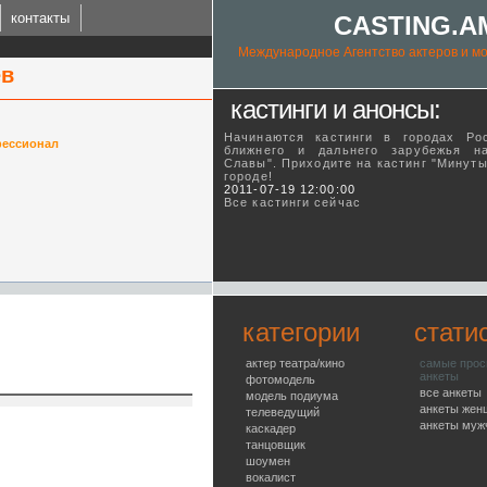
контакты
CASTING.A
Международное Агентство актеров и мо
ев
кастинги и анонсы:
Начинаются кастинги в городах Ро
ессионал
ближнего и дальнего зарубежья н
Славы". Приходите на кастинг "Минут
городе!
ING.AM
2011-07-19 12:00:00
Все кастинги сейчас
l talent agency
категории
стати
актер театра/кино
самые про
анкеты
фотомодель
все анкеты
модель подиума
анкеты жен
телеведущий
анкеты муж
каскадер
танцовщик
шоумен
вокалист