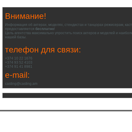
Внимание!
Информация об актерах, моделях, стендистах и танцорах режисерам, кас
предоставляется
бесплатно
!
Цель агентства максимально упростить поиск актеров и моделей и наибол
нашей базы.
телефон для связи:
+374 10 22 1676
+374 93 52 4103
+374 91 41 8981
e-mail:
casting@casting.am