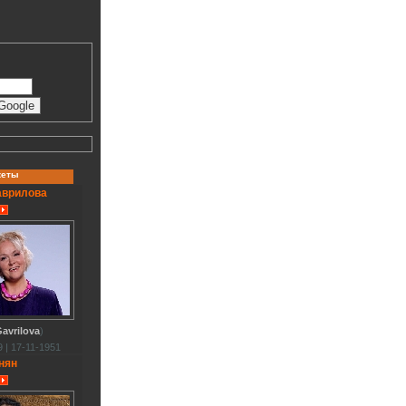
кеты
аврилова
avrilova
)
 | 17-11-1951
нян