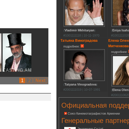
(
Vladimir Mkhitaryan
)
(
Eniya Isah
#1001111118 | 10-11-1970
#1001111028
Татьяна Виноградова
Елена Олен
Митченкова
подробнее:
подробнее:
1
2
Next
(
Tatyana Vinogradova
)
#2001111019 | 10-07-1991
(
Elena Olen
#2001110620
Официальная подде
Союз Кинемотаграфистов Армении
Генеральные партне
Экоперлит Co.Ltd