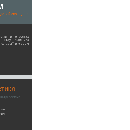
M
делей casting.am
ссии и странах
а шоу "Минута
ы славы" в своeм
стика
сматреваемые
щин
чин