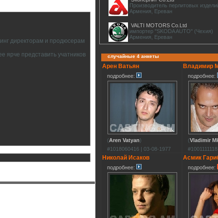
Производитель перлитовых издели
Армения, Ереван
VALTI MOTORS Co.Ltd
импортер "SKODA AUTO" (Чехия)
Армения, Ереван
тинг директорам и продюсерам
ее ярче представить учатников
случайные 4 анкеты
Арен Ватьян
Владимир 
подробнее:
подробнее:
(
Aren Vatyan
)
(
Vladimir M
#1018060416 | 03-08-1977
#1001111118
Николай Исаков
Асмик Гари
подробнее:
подробнее: