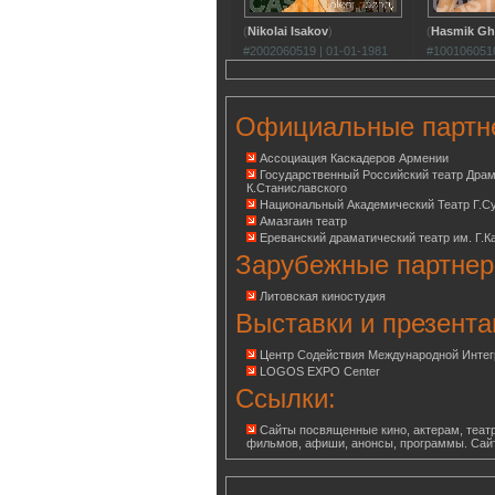
(
Nikolai Isakov
)
(
Hasmik Gh
#2002060519 | 01-01-1981
#1001060510
Официальные партн
Ассоциация Каскадеров Армении
Государственный Российский театр Дра
К.Станиславского
Национальный Академический Театр Г.С
Амазгаин театр
Ереванский драматический театр им. Г.К
Зарубежные партнер
Литовская киностудия
Выставки и презента
Центр Содействия Международной Инте
LOGOS EXPO Center
Ссылки:
Сайты посвященные кино, актерам, театр
фильмов, афиши, анонсы, программы. Сай