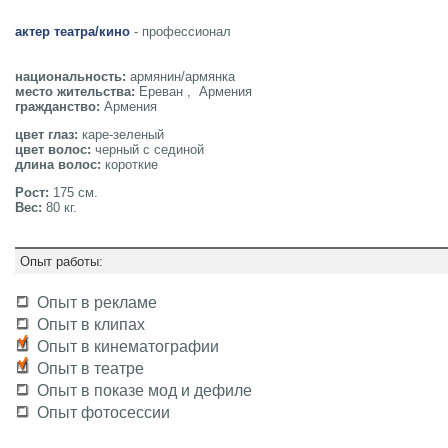
актер театра/кино
- профессионал
национальность:
армянин/армянка
место жительства:
Ереван , Армения
гражданство:
Армения
цвет глаз:
каре-зеленый
цвет волос:
черный с сединой
длина волос:
короткие
Рост:
175 см.
Вес:
80 кг.
Опыт работы:
Опыт в рекламе
Опыт в клипах
Опыт в кинематографии
Опыт в театре
Опыт в показе мод и дефиле
Опыт фотосессии