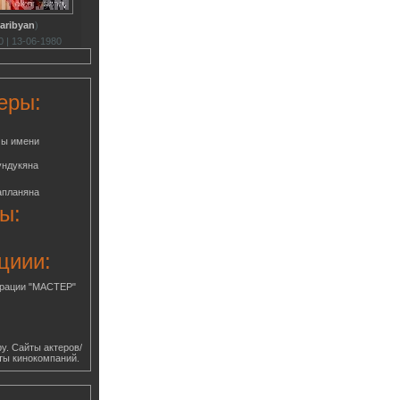
aribyan
)
 | 13-06-1980
еры:
мы имени
ундукяна
апланяна
ы:
циии:
грации "МАСТЕР"
у. Сайты актеров/
ты кинокомпаний.