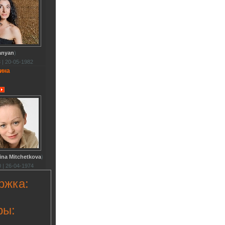
anyan
)
 | 20-05-1982
ина
ina Mitchetkova
)
 | 26-04-1974
ржка:
ры: