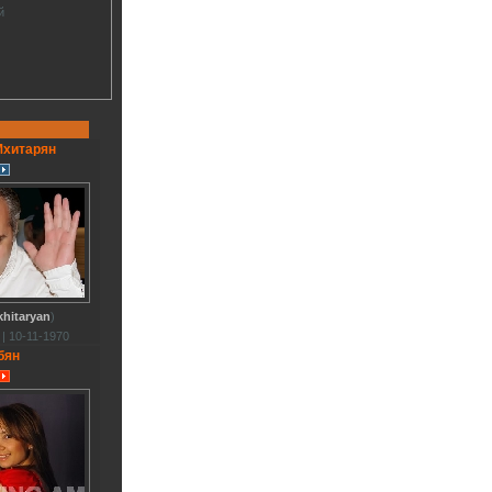
й
Мхитарян
khitaryan
)
 | 10-11-1970
бян