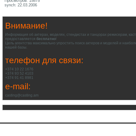
Просмотров: 15875
synch: 22.03.2006
Внимание!
Информация об актерах, моделях, стендистах и танцорах режисерам, кас
предоставляется
бесплатно
!
Цель агентства максимально упростить поиск актеров и моделей и наибол
нашей базы.
телефон для связи:
+374 10 22 1676
+374 93 52 4103
+374 91 41 8981
e-mail:
casting@casting.am