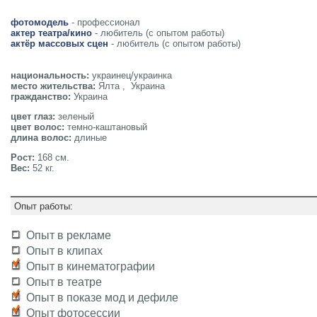
фотомодель
- профессионал
актер театра/кино
- любитель (с опытом работы)
актёр массовых сцен
- любитель (с опытом работы)
национальность:
украинец/украинка
место жительства:
Ялта , Украина
гражданство:
Украина
цвет глаз:
зеленый
цвет волос:
темно-каштановый
длина волос:
длиные
Рост:
168 см.
Вес:
52 кг.
Опыт работы:
Опыт в рекламе
Опыт в клипах
Опыт в кинематографии
Опыт в театре
Опыт в показе мод и дефиле
Опыт фотосессии