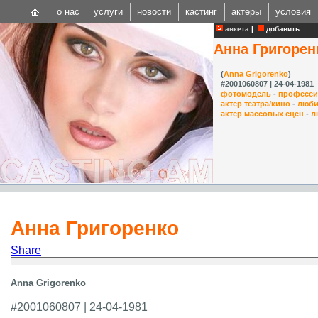
о нас
услуги
новости
кастинг
актеры
условия
анкета
|
добавить
Анна Григорен
(
Anna Grigorenko
)
#2001060807 | 24-04-1981
фотомодель
-
професси
актер театра/кино
-
люби
актёр массовых сцен
-
л
CAST
Internationa
Анна Григоренко
Share
Anna Grigorenko
#2001060807 | 24-04-1981