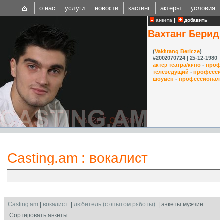
о нас
услуги
новости
кастинг
актеры
условия
анкета
|
добавить
Вахтанг Берид
(
Vakhtang Beridze
)
#2002070724 | 25-12-1980
актер театра/кино
-
проф
телеведущий
-
професс
шоумен
-
профессионал
CAST
Internationa
Casting.am
:
вокалист
Casting.am
|
вокалист
|
любитель (с опытом работы)
| анкеты мужчин
Сортировать анкеты: