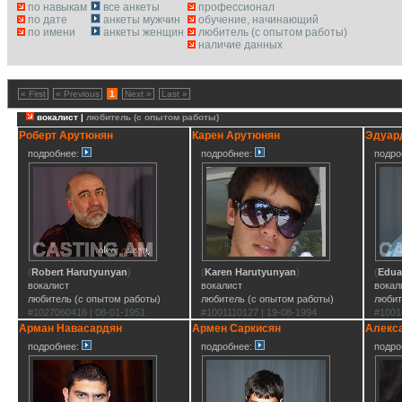
по навыкам
все анкеты
профессионал
по дате
анкеты мужчин
обучение, начинающий
по имени
анкеты женщин
любитель (с опытом работы)
наличие данных
« First
« Previous
1
Next »
Last »
вокалист |
любитель (с опытом работы)
Роберт Арутюнян
Карен Арутюнян
Эдуар
подробнее:
подробнее:
подро
(
Robert Harutyunyan
)
(
Karen Harutyunyan
)
(
Edua
вокалист
вокалист
вокал
любитель (с опытом работы)
любитель (с опытом работы)
любит
#1027060416 | 08-01-1951
#1001110127 | 19-08-1994
#1001
Арман Навасардян
Армен Саркисян
Алекс
подробнее:
подробнее:
подро