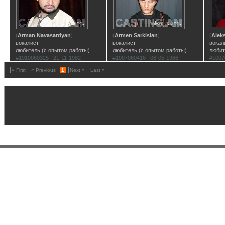
(
Arman Navasardyan
)
(
Armen Sarkisian
)
(
Alek
вокалист
вокалист
вокал
любитель (с опытом работы)
любитель (с опытом работы)
любит
#1010060325 | 21-11-1982
#1007060416 | 08-05-1986
#1007
« First
« Previous
1
Next »
Last »