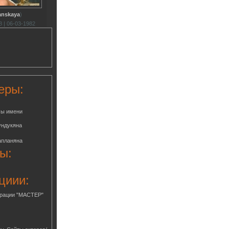
anskaya
)
 | 06-03-1982
еры:
мы имени
ундукяна
апланяна
ы:
циии:
грации "МАСТЕР"