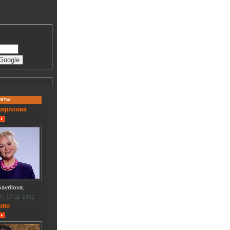
кеты
аврилова
avrilova
)
 | 17-11-1951
нян