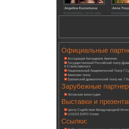
(
Angelina Kuznetsova
)
(
Anna Troy
#1001060304 | 28-05-1984
#2003080628
Официальные партн
Ассоциация Каскадеров Армении
Государственный Российский театр Дра
К.Станиславского
Национальный Академический Театр Г.С
Амазгаин театр
Ереванский драматический театр им. Г.К
Зарубежные партнер
Литовская киностудия
Выставки и презента
Центр Содействия Международной Инте
LOGOS EXPO Center
Ссылки: