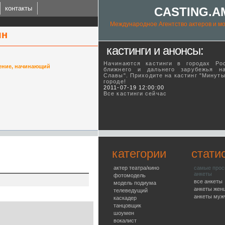
контакты
CASTING.A
Международное Агентство актеров и мо
ян
кастинги и анонсы:
Начинаются кастинги в городах Ро
ение, начинающий
ближнего и дальнего зарубежья н
Славы". Приходите на кастинг "Минут
городе!
ING.AM
2011-07-19 12:00:00
Все кастинги сейчас
l talent agency
категории
стати
актер театра/кино
самые про
анкеты
фотомодель
все анкеты
модель подиума
анкеты жен
телеведущий
анкеты муж
каскадер
танцовщик
шоумен
вокалист