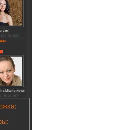
anyan
)
 | 20-05-1982
ина
ina Mitchetkova
)
 | 26-04-1974
ржка:
ры: