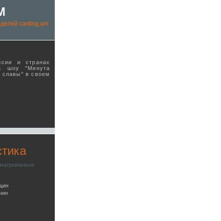
M
делей casting.am
ссии и странах
а шоу "Минута
ы славы" в своeм
стика
сматреваемые
щин
чин