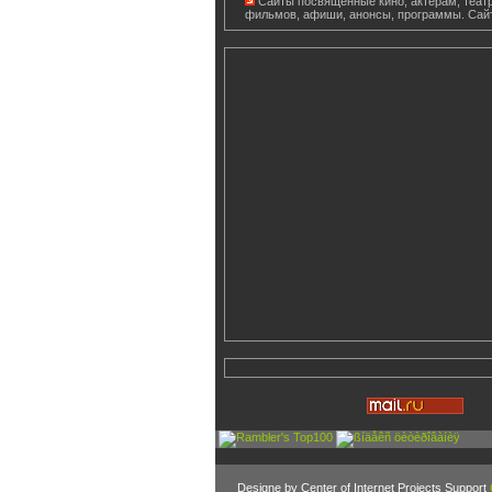
Сайты посвященные кино, актерам, театр
фильмов, афиши, анонсы, программы. Сай
Designe by Center of Internet Projects Support