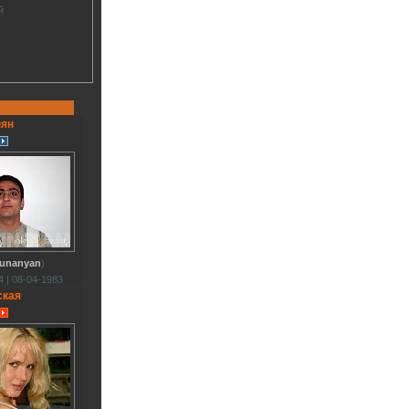
й
нян
Hunanyan
)
 | 08-04-1983
ская