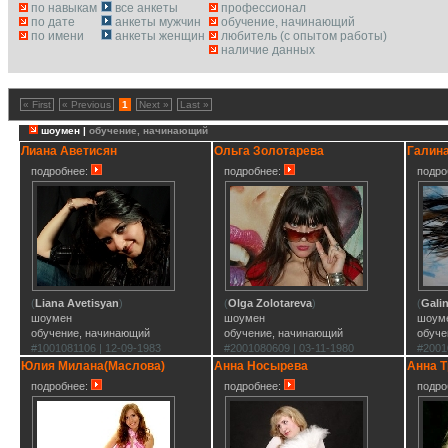
по навыкам
все анкеты
профессионал
по дате
анкеты мужчин
обучение, начинающий
по имени
анкеты женщин
любитель (с опытом работы)
наличие данных
« First
« Previous
1
Next »
Last »
шоумен |
обучение, начинающий
Лиана Аветисян
Ольга Золотарева
Галин
подробнее:
подробнее:
подро
(
Liana Avetisyan
)
(
Olga Zolotareva
)
(
Gali
шоумен
шоумен
шоум
обучение, начинающий
обучение, начинающий
обуче
#1001081106 | 12-09-1983
#2001080609 | 03-11-1980
#2001
Юлия Милана(Маслова)
Анна Носырева
Анна Т
подробнее:
подробнее:
подро