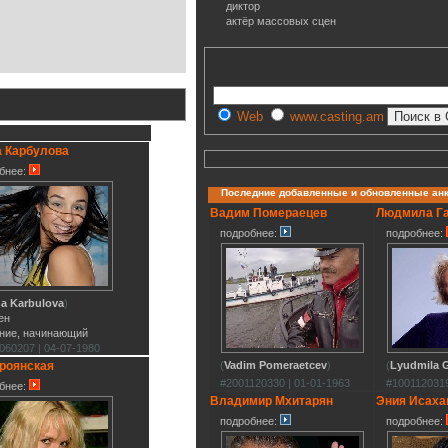
диктор
актёр массовых сцен
Web
www.casting.am
а Карбулова
бнее:
Последние добавленные и обновленные ан
Вадим Помераецев
Людмила Г
подробнее:
подробнее:
na Karbulova
)
ен
ние, начинающий
060207 | 04-07-1980
роянская
(
Vadim Pomeraetcev
)
(
Lyudmila G
#2001120330 | 01-01-1963
#1001120319
бнее:
Владимир Мхитарян
Эния Исаха
подробнее:
подробнее: