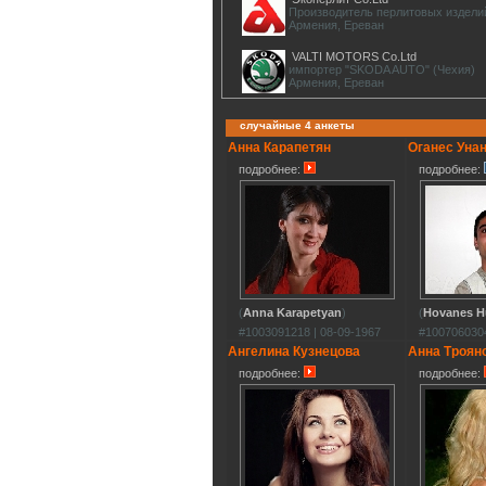
Производитель перлитовых издели
Армения, Ереван
VALTI MOTORS Co.Ltd
импортер "SKODA AUTO" (Чехия)
Армения, Ереван
случайные 4 анкеты
Анна Карапетян
Оганес Уна
подробнее:
подробнее:
(
Anna Karapetyan
)
(
Hovanes 
#1003091218 | 08-09-1967
#1007060304
Ангелина Кузнецова
Анна Троян
подробнее:
подробнее: