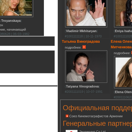
 Troyanskaya
)
ен
ние, начинающий
(
Vladimir Mkhitaryan
)
(
Eniya Isah
080628 | 06-03-1982
#1001111118 | 10-11-1970
#1001111028
Татьяна Виноградова
Елена Олен
Митченкова
подробнее:
подробнее:
(
Tatyana Vinogradova
)
#2001111019 | 10-07-1991
(
Elena Olen
#2001110620
Официальная подде
Союз Кинемотаграфистов Армении
Генеральные партне
Экоперлит Co.Ltd