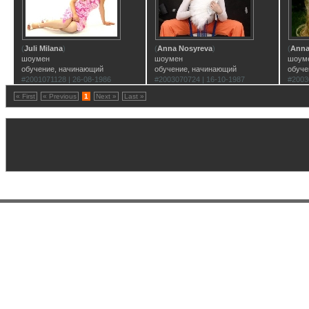
(
Juli Milana
)
(
Anna Nosyreva
)
(
Anna
шоумен
шоумен
шоум
обучение, начинающий
обучение, начинающий
обуче
#2001071128 | 26-08-1986
#2003070724 | 16-10-1987
#2003
« First
« Previous
1
Next »
Last »