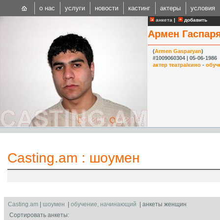
о нас
услуги
новости
кастинг
актеры
условия
анкета
|
добавить
Армен Гаспар
(
Armen Gasparyan
)
#1009060304 | 05-06-1986
актер театра/кино
-
обуч
CAST
Internationa
Casting.am
:
шоумен
Casting.am
|
шоумен
|
обучение, начинающий
| анкеты женщин
Сортировать анкеты: