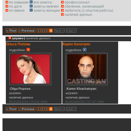
по навыкам
все анкеты
профессионал
по дате
анкеты мужчин
обучение, начинающий
по имени
анкеты женщин
любитель (с опытом работы)
наличие данных
« First
« Previous
1
2
3
4
Next »
Last »
шоумен |
наличие данных
Ольга Попова
Карен Хачатрян
подробнее:
подробнее:
(
Olga Popova
)
(
Karen Khachatryan
)
шоумен
шоумен
наличие данных
наличие данных
#2002061020 | 03-04-1986
#1015060325 | 07-07-1969
« First
« Previous
1
2
3
4
Next »
Last »