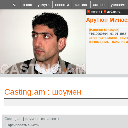
о нас
услуги
новости
кастинг
актеры
условия
анкета
|
добавить
Арутюн Минас
(
Harutiun Minasyan
)
#1010060304 | 01-01-1983
актер театра/кино
-
обуч
фотомодель
-
наличие 
CAST
Internationa
Casting.am
:
шоумен
Casting.am
|
шоумен
| все анкеты
Сортировать анкеты: