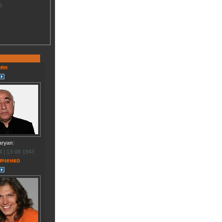
й
рян
aryan
)
 | 13-08-1943
яченко