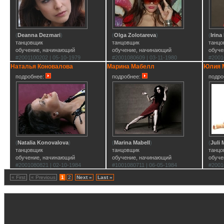
(
Deanna Dezmari
)
(
Olga Zolotareva
)
(
Irina
танцовщик
танцовщик
танцо
обучение, начинающий
обучение, начинающий
обуче
#2001100202 | 05-10-1979
#2001080609 | 03-11-1980
#2001
Наталья Коновалова
Марина Мабелл
Юлия 
подробнее:
подробнее:
подро
(
Natalia Konovalova
)
(
Marina Mabell
)
(
Juli 
танцовщик
танцовщик
танцо
обучение, начинающий
обучение, начинающий
обуче
#2001080821 | 02-10-1984
#1001080711 | 06-05-1984
#2001
« First
« Previous
1
2
Next »
Last »