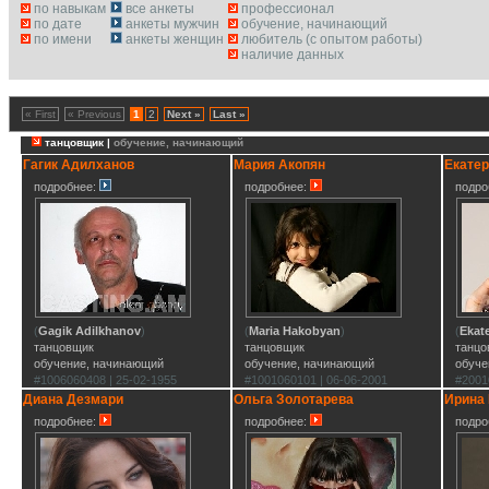
по навыкам
все анкеты
профессионал
по дате
анкеты мужчин
обучение, начинающий
по имени
анкеты женщин
любитель (с опытом работы)
наличие данных
« First
« Previous
1
2
Next »
Last »
танцовщик |
обучение, начинающий
Гагик Адилханов
Мария Акопян
Екатер
подробнее:
подробнее:
подро
(
Gagik Adilkhanov
)
(
Maria Hakobyan
)
(
Ekat
танцовщик
танцовщик
танцо
обучение, начинающий
обучение, начинающий
обуче
#1006060408 | 25-02-1955
#1001060101 | 06-06-2001
#2001
Диана Дезмари
Ольга Золотарева
Ирина
подробнее:
подробнее:
подро