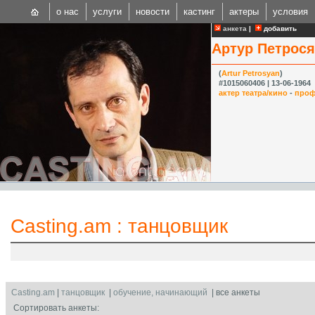
о нас
услуги
новости
кастинг
актеры
условия
анкета
|
добавить
Артур Петрос
(
Artur Petrosyan
)
#1015060406 | 13-06-1964
актер театра/кино
-
проф
CAST
Internationa
Casting.am
:
танцовщик
Casting.am
|
танцовщик
|
обучение, начинающий
| все анкеты
Сортировать анкеты: