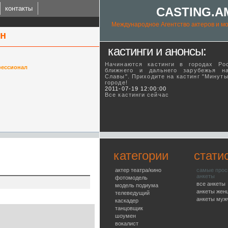
контакты
CASTING.A
Международное Агентство актеров и мо
ян
кастинги и анонсы:
Начинаются кастинги в городах Ро
ессионал
ближнего и дальнего зарубежья н
Славы". Приходите на кастинг "Минут
городе!
ING.AM
2011-07-19 12:00:00
Все кастинги сейчас
l talent agency
категории
стати
актер театра/кино
самые про
анкеты
фотомодель
все анкеты
модель подиума
анкеты жен
телеведущий
анкеты муж
каскадер
танцовщик
шоумен
вокалист