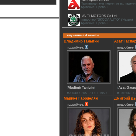
Производитель перлитовых издели
Армения, Ереван
VALTI MOTORS Co.Ltd
импортер "SKODA AUTO" (Чехия)
Армения, Ереван
случайные 4 анкеты
Владимир Таныгин
Азат Гаспа
подробнее:
подробнее:
(
Vladimir Tanigin
)
(
Azat Gasp
#2004090205 | 31-01-1950
#1016061004
Марине Габриелян
Дмитрий Дь
подробнее:
подробнее: