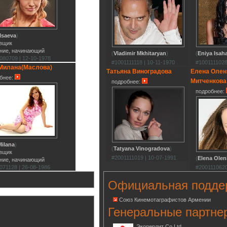
 Isaeva
)
вщик
ние, начинающий
(
Vladimir Mkhitaryan
)
(
Eniya Isah
080709 | 12-10-1978
#1001111118 | 10-11-1970
#1001111028
Милана(Маслова)
Татьяна Виноградова
Елена Олен
бнее:
Митченкова
подробнее:
подробнее:
Milana
)
(
Tatyana Vinogradova
)
вщик
#2001111019 | 10-07-1991
(
Elena Olen
ние, начинающий
071128 | 26-08-1986
#2001110620
Официальная подде
Союз Кинемотаграфистов Армении
Генеральные партне
Экоперлит Co.Ltd