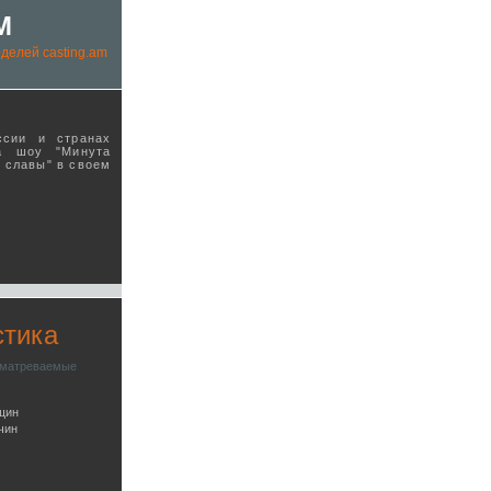
M
делей casting.am
ссии и странах
а шоу "Минута
ы славы" в своeм
стика
сматреваемые
щин
чин