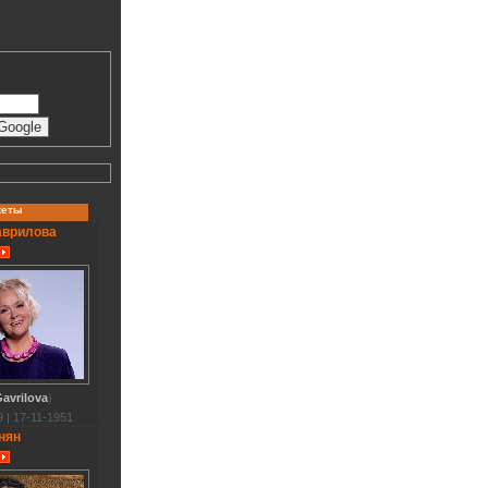
кеты
аврилова
avrilova
)
 | 17-11-1951
нян