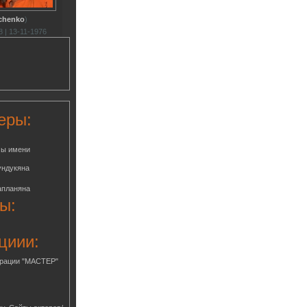
achenko
)
 | 13-11-1976
еры:
мы имени
ундукяна
апланяна
ы:
циии:
грации "МАСТЕР"