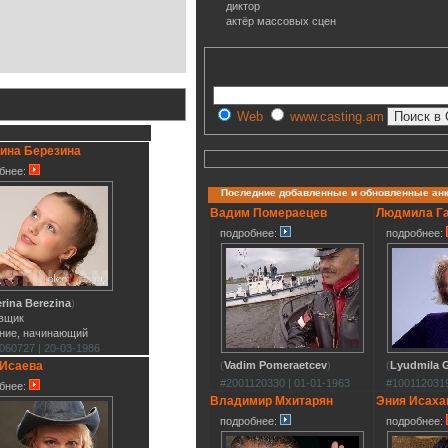
диктор
актёр массовых сцен
Web
www.casting.am
ина Березина
бнее:
Последние добавленные и обновленные ан
Вадим Помераецев
Людмила Г
подробнее:
подробнее:
erina Berezina
)
вщик
ние, начинающий
060727 | 20-03-1986
 Исаева
(
Vadim Pomeraetcev
)
(
Lyudmila G
#2001120330 | 01-01-1963
#1001120319
бнее:
Владимир Мхитарян
Эния Исаха
подробнее:
подробнее: