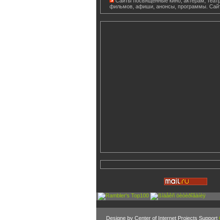
Сайты посвященные кино, актерам, театр
фильмов, афиши, анонсы, программы. Сай
Designe by Center of Internet Projects Support