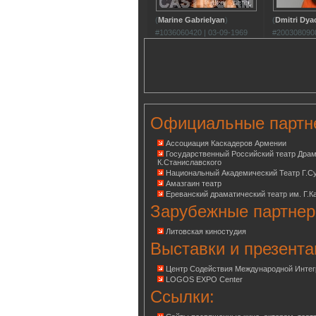
(
Marine Gabrielyan
)
(
Dmitri Dy
#1036060420 | 03-09-1969
#2003080908
Официальные партн
Ассоциация Каскадеров Армении
Государственный Российский театр Дра
К.Станиславского
Национальный Академический Театр Г.С
Амазгаин театр
Ереванский драматический театр им. Г.К
Зарубежные партнер
Литовская киностудия
Выставки и презента
Центр Содействия Международной Инте
LOGOS EXPO Center
Ссылки: