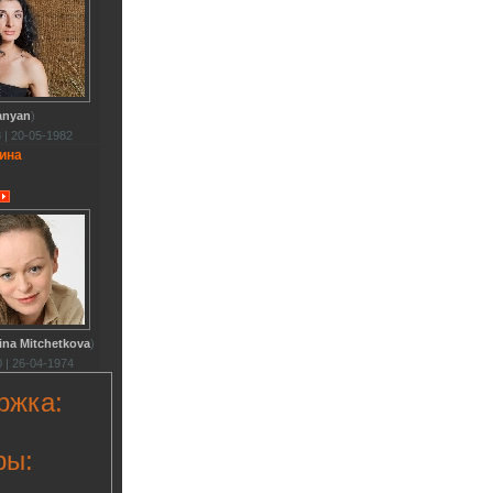
anyan
)
 | 20-05-1982
ина
ina Mitchetkova
)
 | 26-04-1974
ржка:
ры: