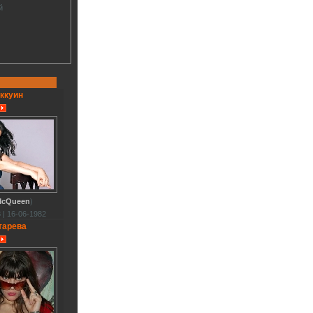
й
ккуин
McQueen
)
 | 16-06-1982
тарева