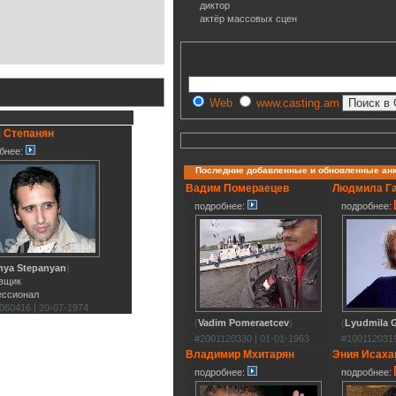
диктор
актёр массовых сцен
Web
www.casting.am
 Степанян
бнее:
Последние добавленные и обновленные ан
Вадим Помераецев
Людмила Г
подробнее:
подробнее:
hya Stepanyan
)
вщик
ессионал
060416 | 20-07-1974
(
Vadim Pomeraetcev
)
(
Lyudmila G
#2001120330 | 01-01-1963
#1001120319
Владимир Мхитарян
Эния Исаха
подробнее:
подробнее: