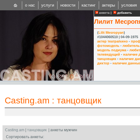
о нас
услуги
новости
кастинг
актеры
условия
анкета
|
добавить
Лилит Месроп
(
Lilit Mesropyan
)
#1044060510 | 04-09-1975
актер театра/кино
-
проф
фотомодель
-
любитель
модель подиума
-
любит
CAST
телеведущий
-
наличие 
танцовщик
-
наличие да
Internationa
диктор
-
наличие данны
Casting.am
:
танцовщик
Casting.am
|
танцовщик
| анкеты мужчин
Сортировать анкеты: