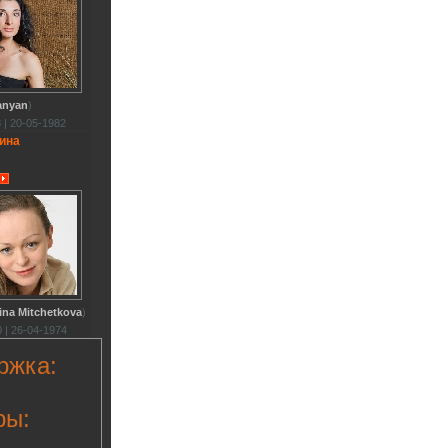
anyan
)
 | 20-05-1982
ина
ina Mitchetkova
)
 | 26-04-1974
ржка:
ры: