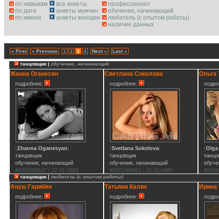
по навыкам
все анкеты
профессионал
по дате
анкеты мужчин
обучение, начинающий
по имени
анкеты женщин
любитель (с опытом работы)
наличие данных
« First
« Previous
1
2
3
4
Next »
Last »
танцовщик |
обучение, начинающий
Жанна Оганесян
Светлана Соколова
Ольга
подробнее:
подробнее:
подро
(
Zhanna Oganesyan
)
(
Svetlana Sokolova
)
(
Olga
танцовщик
танцовщик
танцо
обучение, начинающий
обучение, начинающий
обуче
#1001081107 | 22-11-1983
#2001060801 | 01-11-1987
#2001
танцовщик |
любитель (с опытом работы)
Ануш Гарибян
Татьяна Калих
Ирина
подробнее:
подробнее:
подро