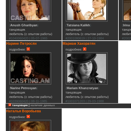
(
Anush Gharibyan
)
(
Tatsiana Kalikh
)
(
Irina
танцовщик
танцовщик
танцо
любитель (с опытом работы)
любитель (с опытом работы)
любит
#1040060420 | 05-07-1965
#2001080619 | 27-10-1984
#2002
Нарине Петросян
Мариам Ханзратян
подробнее:
подробнее:
(
Narine Petrosyan
)
(
Mariam Khanzratyan
)
танцовщик
танцовщик
любитель (с опытом работы)
любитель (с опытом работы)
#1039060420 | 08-11-1985
#1001071203 | 29-03-1988
танцовщик |
наличие данных
Наталья Воробьева
подробнее: