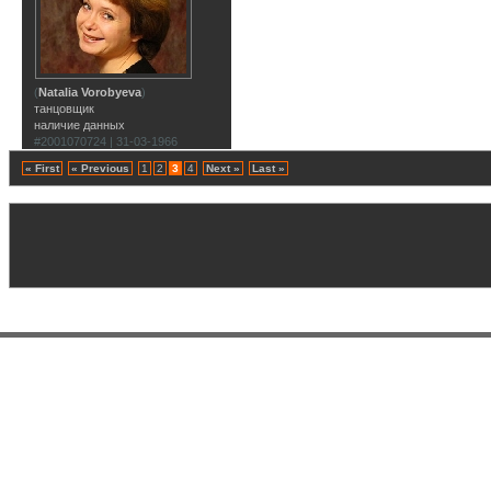
(
Natalia Vorobyeva
)
танцовщик
наличие данных
#2001070724 | 31-03-1966
« First
« Previous
1
2
3
4
Next »
Last »