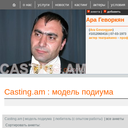
о нас
услуги
новости
кастинг
актеры
условия
анкета
|
добавить
Ара Геворкян
(
Ara Gevorgyan
)
#1012060416 | 07-03-1973
актер театра/кино
-
проф
CAST
Internationa
Casting.am
:
модель подиума
Casting.am
|
модель подиума
|
любитель (с опытом работы)
| все анкеты
Сортировать анкеты: