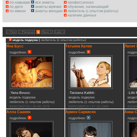
по навыкам
все анкеты
профессионал
по дате
анкеты мужчин
обучение, начинающий
по имени
анкеты женщин
любитель (с опытом работы)
наличие данных
« First
« Previous
1
Next »
Last »
модель подиума |
любитель (с опытом работы)
Яна Бусс
Татьяна Калих
Лилит
подробнее:
подробнее:
подро
(
Yana Bouss
)
(
Tatsiana Kalikh
)
(
Lili
модель подиума
модель подиума
модел
любитель (с опытом работы)
любитель (с опытом работы)
любит
#2001060726 | 26-06-1978
#2001080619 | 27-10-1984
#1044
Алла Саакян
Армен Саркисян
Анна 
подробнее:
подробнее:
подро