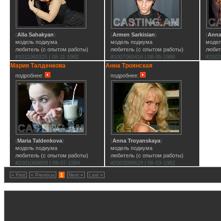
(
Alla Sahakyan
)
(
Armen Sarkisian
)
(
Anna
модель подиума
модель подиума
модел
любитель (с опытом работы)
любитель (с опытом работы)
любит
#1011060325 | 08-11-1982
#1007060416 | 08-05-1986
#2002
Мария Талденкова
Анна Троянская
подробнее:
подробнее:
(
Maria Taldenkova
)
(
Anna Troyanskaya
)
модель подиума
модель подиума
любитель (с опытом работы)
любитель (с опытом работы)
#2001060809 | 09-07-1984
#2003080628 | 06-03-1982
« First
« Previous
1
Next »
Last »